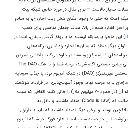
ندین بار رخ داده است، اما در خصوص شبکه‌های بزرگ لایه
حملات بسیار بالاست – برای مثال در مورد خاص شبکه بیت
داشتن ۵۱ درصد از نودهای شبکه است که حتی با وجود امکان هش ریت اجاره‌ای، به منابع
بر اصل اشاره شده در بالا، هدف‌ چندان مناسبی برای کسب
) این ماجرا بی‌سابقه نیست اما با رونق گرفتن دیفای، ابتدا در
اتریوم و سپس در دیگر شبکه‌هایی که از EVM یا انواع دیگر منطق که به آن‌ها اجازه راه‌اندازی برنامه‌های
اد هوشمند برنامه‌های غیرمتمرکز پرمنفعت‌تر جلوه می‌کند؛ پاداشی شیرین
در ازای هزینه‌ای نسبتا اندک. برای اینکه از تبعات احتمالی چنین حملاتی آگاه شوید، توجه شما را به هک The DAO
جلب می‌کنم. این پلتفرم که اولین نمونه از سازمان‌های مستقل غیرمتمرکز (DAO) در شبکه اتریوم بود، با جذب سرمایه
ک سازمان پا به عرصه نهاد. وجود آسیب‌پذیری در قرارداد هوشمند
این پلتفرم اما سبب شد تا هکرها بتوانند یک سوم خزانه آن (در حدود ۷۰ میلیون دلار) را خالی کنند؛ اتفاقی که سبب
انشقاق گسترده‌ای در جامعه اتریوم شد. عده‌ای که به اصالت کد (Code is Law) اعتقاد داشتند و قائل به
اکچین بودند و برخی دیگر اعتقاد داشتند که باید با بازآرایی
ت سرنوشت این دو دسته سبب ایجاد هارد فورک در شبکه اتریوم