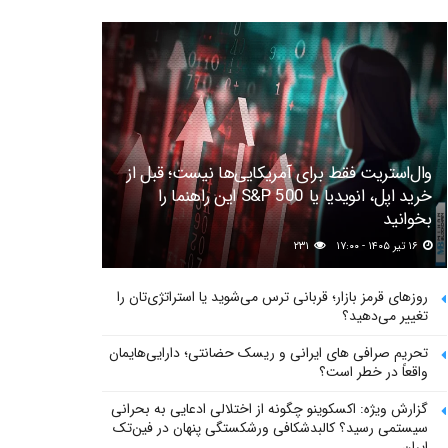
وال‌استریت فقط برای آمریکایی‌ها نیست؛ قبل از
خرید اپل، انویدیا یا S&P 500 این راهنما را
بخوانید
۱۶ تیر ۱۴۰۵ - ۱۷:۰۰
۲۳۱
روزهای قرمز بازار؛ قربانی ترس می‌شوید یا استراتژی‌تان را
تغییر می‌دهید؟
تحریم صرافی های ایرانی و ریسک حضانتی؛ دارایی‌هایمان
واقعاً در خطر است؟
گزارش ویژه: اکسکوینو چگونه از اختلالی ادعایی به بحرانی
سیستمی رسید؟ کالبدشکافی ورشکستگی پنهان در فین‌تک
ایران