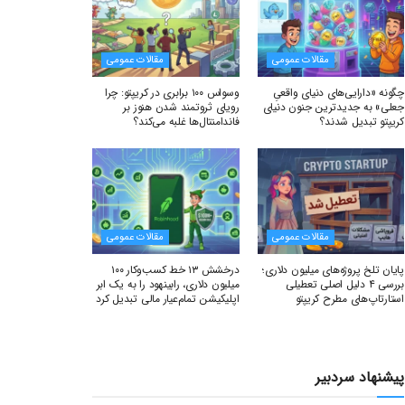
مقالات عمومی
مقالات عمومی
چگونه «دارایی‌های دنیای واقعیِ
وسواس ۱۰۰ برابری در کریپتو: چرا
جعلی» به جدیدترین جنون دنیای
رویای ثروتمند شدن هنوز بر
کریپتو تبدیل شدند؟
فاندامنتال‌ها غلبه می‌کند؟
مقالات عمومی
مقالات عمومی
پایان تلخ پروژه‌های میلیون دلاری؛
درخشش ۱۳ خط کسب‌وکار ۱۰۰
بررسی ۴ دلیل اصلی تعطیلی
میلیون دلاری، رابینهود را به یک ابر
استارتاپ‌های مطرح کریپتو
اپلیکیشن تمام‌عیار مالی تبدیل کرد
پیشنهاد سردبیر