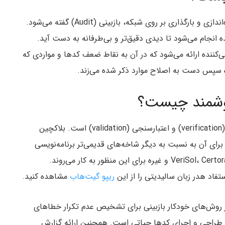
به بررسی همه‌جانبه کدهای قرارداد هوشمند پیش از راه‌اندازی و بارگذاری بر روی شبکه، بازبینی (Audit) گفته می‌شود.
انجام می‌شود تا دیدی دقیق‌تر و بی‌طرفانه‌ به دست آید.
‌کننده ارائه می‌شود که در آن به نقاط ضعف کدها و مواردی که
ده سپس دست به اصلاح موارد ذکر شده می‌زند.
هوشمند چیست؟
معمولا کنترل کیفیت هر نرم‌افزار شامل دو بخش تایید (verification) و اعتبارسنجی (validation) است. بلاکچین
برای آن به نسبت به دیگر شاخه‌های قدیمی‌تر برنامه‌نویسی
محدود است؛ ابزارهایی همچون VeriSol، Certora، Slither، Solidifier و غیره برای این منظور به کار می‌روند.
تفاد هدر زبان سالیدیتی را از این
ریپو گیت‌هاب
مشاهده کنید.
ار روش‌های خودکار بازبینی برای تشخیص عدم تکرار خطاهای
به کار بردن بهترین روش‌ها (best practice) در طراحی و اجرای کدها حیاتی است. همچنین ارائه گزارش