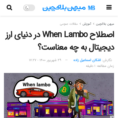
میهن بلاکچین
آموزش
مقالات عمومی
اصطلاح When Lambo در دنیای ارز
دیجیتال به چه معناست؟
نگارش:‌
اشکان اسماعیل زاده
۲۹ شهریور ۱۴۰۰ - ۱۷:۲۷
زمان مطالعه: ۱ دقیقه