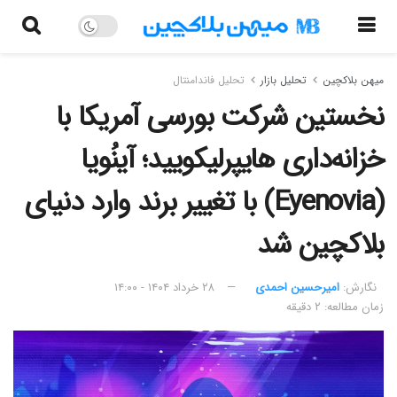
میهن بلاکچین
تحلیل بازار
تحلیل فاندامنتال
نخستین شرکت بورسی آمریکا با
خزانه‌داری هایپرلیکویید؛ آینُویا
(Eyenovia) با تغییر برند وارد دنیای
بلاکچین شد
نگارش:‌
امیرحسین احمدی
۲۸ خرداد ۱۴۰۴ - ۱۴:۰۰
زمان مطالعه: ۲ دقیقه