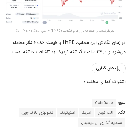
نمودار قیمت و اطلاعات بازار هایپرلیکویید (HYPE) – منبع: CoinMarketCap
در زمان نگارش این مطلب، HYPE با قیمت
۴۰.۸۶ دلار
معامله
می‌شود و در ۲۴ ساعت گذشته نزدیک به ۳٪ افت داشته است.
نشان گذاری
منبع:
CoinGape
تگ:
آلت کوین
آمریکا
استیکینگ
تکنولوژی بلاک چین
سرمایه گذاری ارز دیجیتال