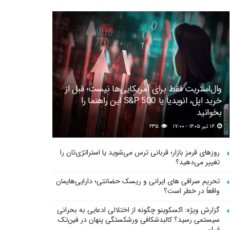
وال‌استریت فقط برای آمریکایی‌ها نیست؛ قبل از
خرید اپل، انویدیا یا S&P 500 این راهنما را
بخوانید
۱۶ تیر ۱۴۰۵ - ۱۷:۰۰
۲۳۵
روزهای قرمز بازار؛ قربانی ترس می‌شوید یا استراتژی‌تان را
تغییر می‌دهید؟
تحریم صرافی های ایرانی و ریسک حضانتی؛ دارایی‌هایمان
واقعاً در خطر است؟
گزارش ویژه: اکسکوینو چگونه از اختلالی ادعایی به بحرانی
سیستمی رسید؟ کالبدشکافی ورشکستگی پنهان در فین‌تک
ایران