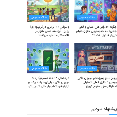
مقالات عمومی
مقالات عمومی
چگونه «دارایی‌های دنیای واقعیِ
وسواس ۱۰۰ برابری در کریپتو: چرا
جعلی» به جدیدترین جنون دنیای
رویای ثروتمند شدن هنوز بر
کریپتو تبدیل شدند؟
فاندامنتال‌ها غلبه می‌کند؟
مقالات عمومی
مقالات عمومی
پایان تلخ پروژه‌های میلیون دلاری؛
درخشش ۱۳ خط کسب‌وکار ۱۰۰
بررسی ۴ دلیل اصلی تعطیلی
میلیون دلاری، رابینهود را به یک ابر
استارتاپ‌های مطرح کریپتو
اپلیکیشن تمام‌عیار مالی تبدیل کرد
پیشنهاد سردبیر