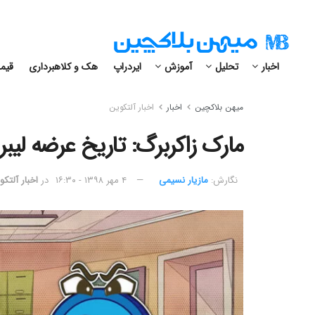
اخبار
تحلیل
آموزش
ایردراپ
هک و کلاهبرداری
قیمت
میهن بلاکچین
اخبار
اخبار آلتکوین
مارک زاکربرگ: تاریخ عرضه ل
نگارش:‌
مازیار نسیمی
۴ مهر ۱۳۹۸ - ۱۶:۳۰
در
اخبار آلتکو