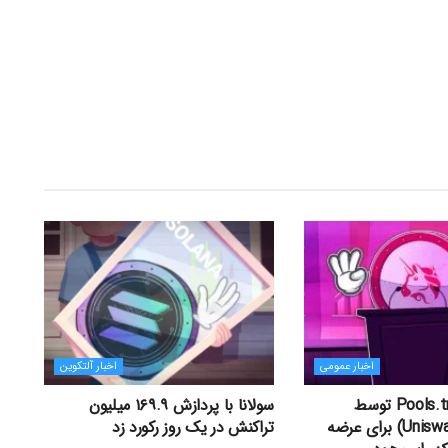
اخبار عمومی
اخبار آلتکوین
راه‌اندازی Pools.trade توسط
سولانا با پردازش ۱۶۹.۹ میلیون
یونی‌سواپ (Uniswap) برای عرضه
تراکنش در یک روز رکورد زد