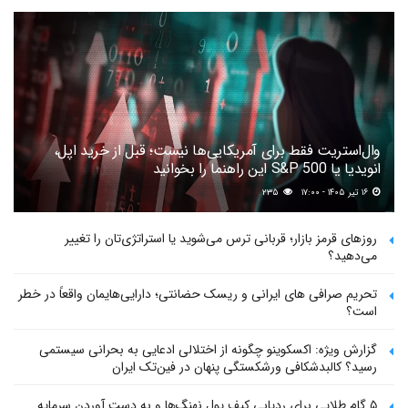
وال‌استریت فقط برای آمریکایی‌ها نیست؛ قبل از خرید اپل،
انویدیا یا S&P 500 این راهنما را بخوانید
۱۶ تیر ۱۴۰۵ - ۱۷:۰۰
۲۳۵
روزهای قرمز بازار؛ قربانی ترس می‌شوید یا استراتژی‌تان را تغییر
می‌دهید؟
تحریم صرافی های ایرانی و ریسک حضانتی؛ دارایی‌هایمان واقعاً در خطر
است؟
گزارش ویژه: اکسکوینو چگونه از اختلالی ادعایی به بحرانی سیستمی
رسید؟ کالبدشکافی ورشکستگی پنهان در فین‌تک ایران
۵ گام طلایی برای ردیابی کیف پول‌ نهنگ‌ها و به دست آوردن سرمایه