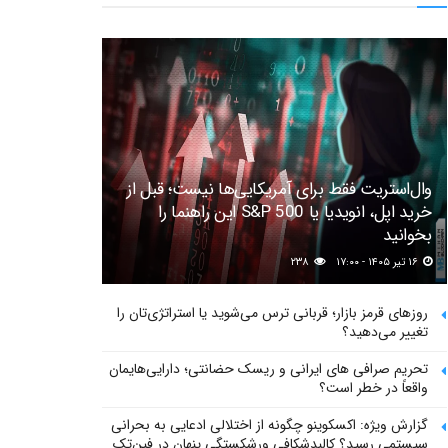
وال‌استریت فقط برای آمریکایی‌ها نیست؛ قبل از
خرید اپل، انویدیا یا S&P 500 این راهنما را
بخوانید
۱۶ تیر ۱۴۰۵ - ۱۷:۰۰
۲۳۸
روزهای قرمز بازار؛ قربانی ترس می‌شوید یا استراتژی‌تان را
تغییر می‌دهید؟
تحریم صرافی های ایرانی و ریسک حضانتی؛ دارایی‌هایمان
واقعاً در خطر است؟
گزارش ویژه: اکسکوینو چگونه از اختلالی ادعایی به بحرانی
سیستمی رسید؟ کالبدشکافی ورشکستگی پنهان در فین‌تک