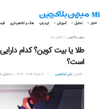
اخبار
تحلیل
آموزش
ایردراپ
هک و کلاهبرداری
قیمت
میهن بلاکچین
تحلیل بازار
طلا یا بیت کوین؟ کدام دارایی 
است؟
نگارش:‌
علی ابراهیمی
۱۲ خرداد ۱۴۰۵ - ۱۷:۱۵
در
تحلیل باز