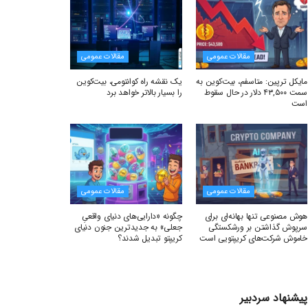
مقالات عمومی
مقالات عمومی
مایکل ترپین: متاسفم، بیت‌کوین به
یک نقشه راه کوانتومی، بیت‌کوین
سمت ۴۳,۵۰۰ دلار در حال سقوط
را بسیار بالاتر خواهد برد
است
مقالات عمومی
مقالات عمومی
هوش مصنوعی تنها بهانه‌ای برای
چگونه «دارایی‌های دنیای واقعیِ
سرپوش گذاشتن بر ورشکستگی
جعلی» به جدیدترین جنون دنیای
خاموش شرکت‌های کریپتویی است
کریپتو تبدیل شدند؟
پیشنهاد سردبیر