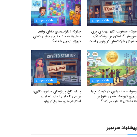
مقالات عمومی
مقالات عمومی
هوش مصنوعی تنها بهانه‌ای برای
چگونه «دارایی‌های دنیای واقعیِ
سرپوش گذاشتن بر ورشکستگی
جعلی» به جدیدترین جنون دنیای
خاموش شرکت‌های کریپتویی است
کریپتو تبدیل شدند؟
مقالات عمومی
مقالات عمومی
وسواس ۱۰۰ برابری در کریپتو: چرا
پایان تلخ پروژه‌های میلیون دلاری؛
رویای ثروتمند شدن هنوز بر
بررسی ۴ دلیل اصلی تعطیلی
فاندامنتال‌ها غلبه می‌کند؟
استارتاپ‌های مطرح کریپتو
پیشنهاد سردبیر