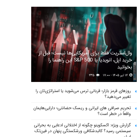
وال‌استریت فقط برای آمریکایی‌ها نیست؛ قبل از
خرید اپل، انویدیا یا S&P 500 این راهنما را
بخوانید
۱۶ تیر ۱۴۰۵ - ۱۷:۰۰
۲۳۵
روزهای قرمز بازار؛ قربانی ترس می‌شوید یا استراتژی‌تان را
تغییر می‌دهید؟
تحریم صرافی های ایرانی و ریسک حضانتی؛ دارایی‌هایمان
واقعاً در خطر است؟
گزارش ویژه: اکسکوینو چگونه از اختلالی ادعایی به بحرانی
سیستمی رسید؟ کالبدشکافی ورشکستگی پنهان در فین‌تک
ایران