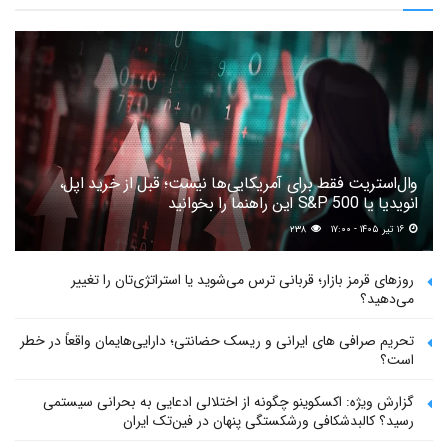
وال‌استریت فقط برای آمریکایی‌ها نیست؛ قبل از خرید اپل،
انویدیا یا S&P 500 این راهنما را بخوانید
۱۶ تیر ۱۴۰۵ - ۱۷:۰۰
۲۳۸
روزهای قرمز بازار؛ قربانی ترس می‌شوید یا استراتژی‌تان را تغییر
می‌دهید؟
تحریم صرافی های ایرانی و ریسک حضانتی؛ دارایی‌هایمان واقعاً در خطر
است؟
گزارش ویژه: اکسکوینو چگونه از اختلالی ادعایی به بحرانی سیستمی
رسید؟ کالبدشکافی ورشکستگی پنهان در فین‌تک ایران