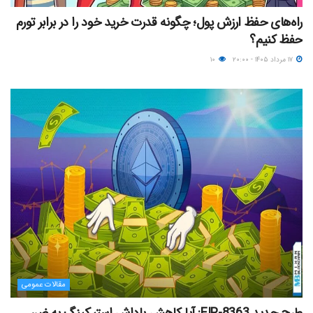
راه‌های حفظ ارزش پول؛ چگونه قدرت خرید خود را در برابر تورم
حفظ کنیم؟
۱۷ مرداد ۱۴۰۵ - ۲۰:۰۰
۱۰
مقالات عمومی
طرح جدید EIP-8363: آیا کاهش پاداش استیکینگ به ضرر