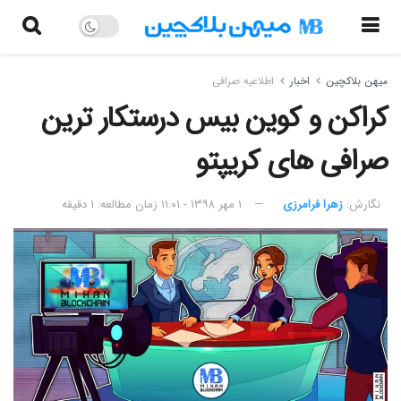
میهن بلاکچین
اخبار
اطلاعیه صرافی
کراکن و کوین بیس درستکار ترین
صرافی های کریپتو
نگارش:‌
زهرا فرامرزی
۱ مهر ۱۳۹۸ - ۱۱:۰۱
زمان مطالعه: ۱ دقیقه