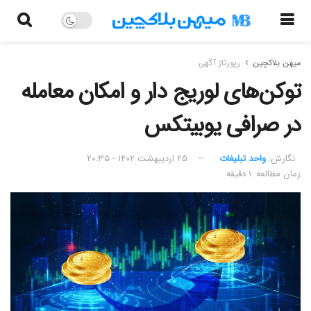
میهن بلاکچین
رپورتاژ آگهی
توکن‌های لوریج دار و امکان معامله
در صرافی یوبیتکس
نگارش:‌
واحد تبلیغات
۲۵ اردیبهشت ۱۴۰۲ - ۲۰:۳۵
زمان مطالعه: ۱ دقیقه