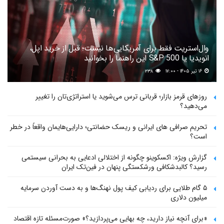
وال‌استریت فقط برای آمریکایی‌ها نیست؛ قبل از خرید اپل،
انویدیا یا S&P 500 این راهنما را بخوانید
۱۶ تیر ۱۴۰۵ - ۱۷:۰۰
۲۳۸
روزهای قرمز بازار؛ قربانی ترس می‌شوید یا استراتژی‌تان را تغییر
می‌دهید؟
تحریم صرافی های ایرانی و ریسک حضانتی؛ دارایی‌هایمان واقعاً در خطر
است؟
گزارش ویژه: اکسکوینو چگونه از اختلالی ادعایی به بحرانی سیستمی
رسید؟ کالبدشکافی ورشکستگی پنهان در فین‌تک ایران
۵ گام طلایی برای ردیابی کیف پول‌ نهنگ‌ها و به دست آوردن سرمایه
میلیون دلاری
«برای آنچه نیاز دارید، چه بهایی می‌پردازید؟» صورت‌مسئله تازه اقتصاد