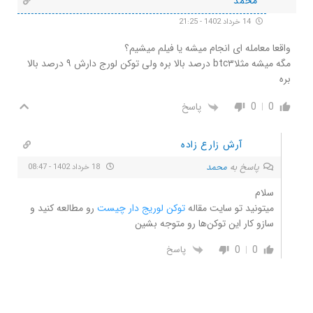
محمد
14 خرداد 1402 - 21:25
واقعا معامله ای انجام میشه یا فیلم میشیم؟
مگه میشه مثلاbtc۳ درصد بالا بره ولی توکن لورج دارش ۹ درصد بالا
بره
0
0
پاسخ
آرش زارع زاده
پاسخ به
محمد
18 خرداد 1402 - 08:47
سلام
میتونید تو سایت مقاله
توکن لوریج دار چیست
رو مطالعه کنید و
سازو کار این توکن‌ها رو متوجه بشین
0
0
پاسخ