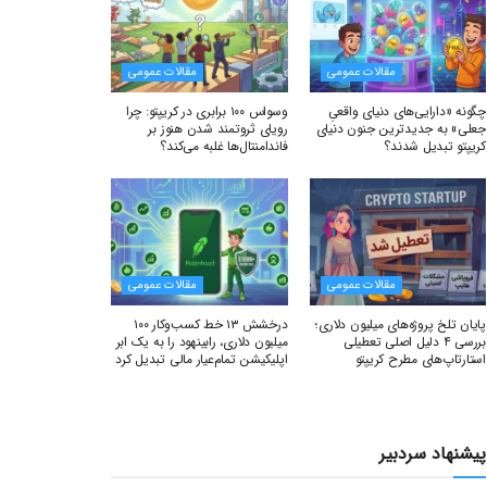
مقالات عمومی
مقالات عمومی
چگونه «دارایی‌های دنیای واقعیِ
وسواس ۱۰۰ برابری در کریپتو: چرا
جعلی» به جدیدترین جنون دنیای
رویای ثروتمند شدن هنوز بر
کریپتو تبدیل شدند؟
فاندامنتال‌ها غلبه می‌کند؟
مقالات عمومی
مقالات عمومی
پایان تلخ پروژه‌های میلیون دلاری؛
درخشش ۱۳ خط کسب‌وکار ۱۰۰
بررسی ۴ دلیل اصلی تعطیلی
میلیون دلاری، رابینهود را به یک ابر
استارتاپ‌های مطرح کریپتو
اپلیکیشن تمام‌عیار مالی تبدیل کرد
پیشنهاد سردبیر