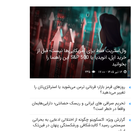
وال‌استریت فقط برای آمریکایی‌ها نیست؛ قبل از
خرید اپل، انویدیا یا S&P 500 این راهنما را
بخوانید
۱۶ تیر ۱۴۰۵ - ۱۷:۰۰
۲۳۵
روزهای قرمز بازار؛ قربانی ترس می‌شوید یا استراتژی‌تان را
تغییر می‌دهید؟
تحریم صرافی های ایرانی و ریسک حضانتی؛ دارایی‌هایمان
واقعاً در خطر است؟
گزارش ویژه: اکسکوینو چگونه از اختلالی ادعایی به بحرانی
سیستمی رسید؟ کالبدشکافی ورشکستگی پنهان در فین‌تک
ایران