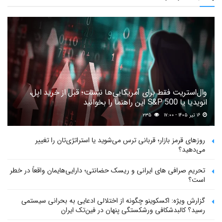
وال‌استریت فقط برای آمریکایی‌ها نیست؛ قبل از خرید اپل،
انویدیا یا S&P 500 این راهنما را بخوانید
۱۶ تیر ۱۴۰۵ - ۱۷:۰۰
۲۳۵
روزهای قرمز بازار؛ قربانی ترس می‌شوید یا استراتژی‌تان را تغییر
می‌دهید؟
تحریم صرافی های ایرانی و ریسک حضانتی؛ دارایی‌هایمان واقعاً در خطر
است؟
گزارش ویژه: اکسکوینو چگونه از اختلالی ادعایی به بحرانی سیستمی
رسید؟ کالبدشکافی ورشکستگی پنهان در فین‌تک ایران