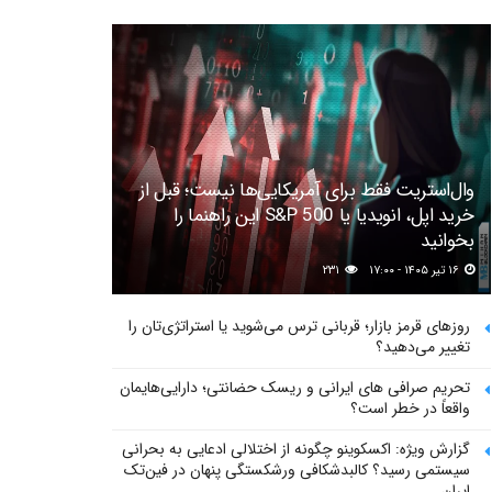
وال‌استریت فقط برای آمریکایی‌ها نیست؛ قبل از
خرید اپل، انویدیا یا S&P 500 این راهنما را
بخوانید
۱۶ تیر ۱۴۰۵ - ۱۷:۰۰
۲۳۱
روزهای قرمز بازار؛ قربانی ترس می‌شوید یا استراتژی‌تان را
تغییر می‌دهید؟
تحریم صرافی های ایرانی و ریسک حضانتی؛ دارایی‌هایمان
واقعاً در خطر است؟
گزارش ویژه: اکسکوینو چگونه از اختلالی ادعایی به بحرانی
سیستمی رسید؟ کالبدشکافی ورشکستگی پنهان در فین‌تک
ایران