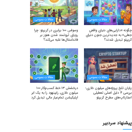
مقالات عمومی
مقالات عمومی
چگونه «دارایی‌های دنیای واقعیِ
وسواس ۱۰۰ برابری در کریپتو: چرا
جعلی» به جدیدترین جنون دنیای
رویای ثروتمند شدن هنوز بر
کریپتو تبدیل شدند؟
فاندامنتال‌ها غلبه می‌کند؟
مقالات عمومی
مقالات عمومی
پایان تلخ پروژه‌های میلیون دلاری؛
درخشش ۱۳ خط کسب‌وکار ۱۰۰
بررسی ۴ دلیل اصلی تعطیلی
میلیون دلاری، رابینهود را به یک ابر
استارتاپ‌های مطرح کریپتو
اپلیکیشن تمام‌عیار مالی تبدیل کرد
پیشنهاد سردبیر