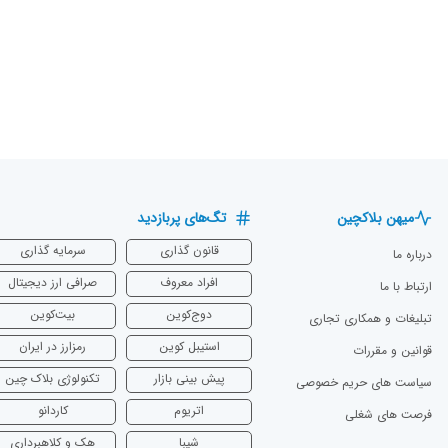
میهن بلاکچین
تگ‌های پربازدید
قانون گذاری
سرمایه‌ گذاری
درباره ما
افراد معروف
صرافی ارز دیجیتال
ارتباط با ما
دوج‌کوین
بیت‌کوین
تبلیغات و همکاری تجاری
استیبل کوین
رمزارز در ایران
قوانین و مقررات
پیش بینی بازار
تکنولوژی بلاک چین
سیاست های حریم خصوصی
اتریوم
‌کاردانو
فرصت های شغلی
شیبا
هک و کلاهبرداری