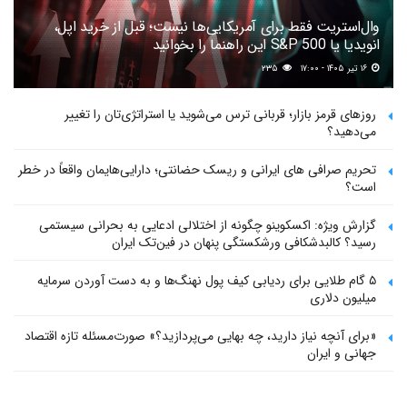
وال‌استریت فقط برای آمریکایی‌ها نیست؛ قبل از خرید اپل،
انویدیا یا S&P 500 این راهنما را بخوانید
۱۶ تیر ۱۴۰۵ - ۱۷:۰۰
۲۳۵
روزهای قرمز بازار؛ قربانی ترس می‌شوید یا استراتژی‌تان را تغییر
می‌دهید؟
تحریم صرافی های ایرانی و ریسک حضانتی؛ دارایی‌هایمان واقعاً در خطر
است؟
گزارش ویژه: اکسکوینو چگونه از اختلالی ادعایی به بحرانی سیستمی
رسید؟ کالبدشکافی ورشکستگی پنهان در فین‌تک ایران
۵ گام طلایی برای ردیابی کیف پول‌ نهنگ‌ها و به دست آوردن سرمایه
میلیون دلاری
«برای آنچه نیاز دارید، چه بهایی می‌پردازید؟» صورت‌مسئله تازه اقتصاد
جهانی و ایران