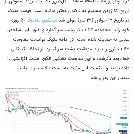
در نمودار روزانه MATIC شاهد شکل‌گیری یک خط روند صعودی از
تاریخ ۱۸ ژوئن هستیم که تاکنون معتبر مانده است. قیمت متیک
در تاریخ ۱۳ جولای (۲۲ تیر) موفق شد
میانگین متحرک
۵۰ روزه
خود را در محدوده ۰.۵۵ دلار پشت سر گذارد و اکنون این شاخص
تبدیل به حمایت شده است. در ادامه متیک توانست مقاومت
۰.۶۳ دلاری را نیز با موفقیت پشت سر گذارد. از لحاظ تکنیکالی
خط روند ذکرشده و این مقاومت تشکیل الگوی مثلث افزایشی را
داده بودند و شکست این مثلث به سمت بالا منجر به پامپ
قیمتی این رمزارز شد.