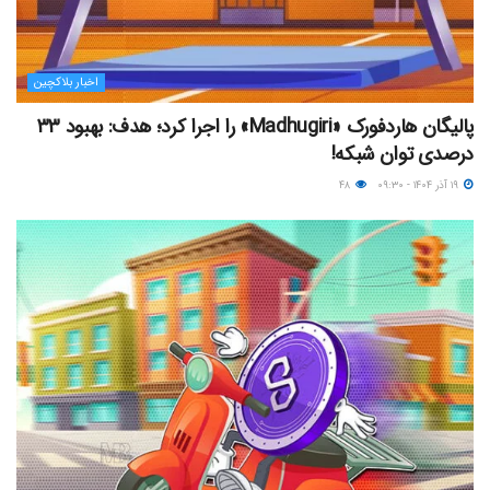
اخبار بلاکچین
پالیگان هاردفورک «Madhugiri» را اجرا کرد؛ هدف:‌ بهبود ۳۳
درصدی توان شبکه!
۱۹ آذر ۱۴۰۴ - ۰۹:۳۰
۴۸