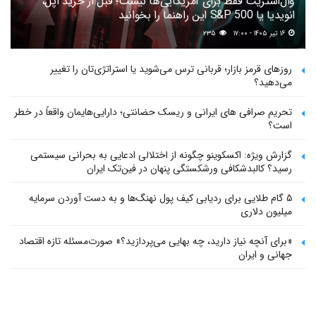
وال‌استریت فقط برای آمریکایی‌ها نیست؛ قبل از خرید اپل،
انویدیا یا S&P 500 این راهنما را بخوانید
۱۶ تیر ۱۴۰۵ - ۱۷:۰۰
۲۳۵
روزهای قرمز بازار؛ قربانی ترس می‌شوید یا استراتژی‌تان را تغییر
می‌دهید؟
تحریم صرافی های ایرانی و ریسک حضانتی؛ دارایی‌هایمان واقعاً در خطر
است؟
گزارش ویژه: اکسکوینو چگونه از اختلالی ادعایی به بحرانی سیستمی
رسید؟ کالبدشکافی ورشکستگی پنهان در فین‌تک ایران
۵ گام طلایی برای ردیابی کیف پول‌ نهنگ‌ها و به دست آوردن سرمایه
میلیون دلاری
«برای آنچه نیاز دارید، چه بهایی می‌پردازید؟» صورت‌مسئله تازه اقتصاد
جهانی و ایران