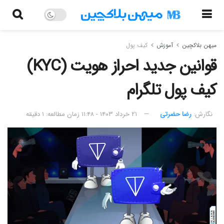
میهن بلاکچین
آموزش
کیف پول
قوانین جدید احراز هویت (KYC)
کیف پول تلگرام
نگارش:‌
رضا حضرتی
۲۱ خرداد ۱۴۰۳ - ۱۱:۴۸
زمان مطالعه: ۱ دقیقه