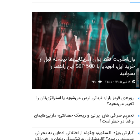
وال‌استریت فقط برای آمریکایی‌ها نیست؛ قبل از
خرید اپل، انویدیا یا S&P 500 این راهنما را
بخوانید
۱۶ تیر ۱۴۰۵ - ۱۷:۰۰
۲۴۰
روزهای قرمز بازار؛ قربانی ترس می‌شوید یا استراتژی‌تان را
تغییر می‌دهید؟
تحریم صرافی های ایرانی و ریسک حضانتی؛ دارایی‌هایمان
واقعاً در خطر است؟
گزارش ویژه: اکسکوینو چگونه از اختلالی ادعایی به بحرانی
سیستمی رسید؟ کالبدشکافی ورشکستگی پنهان در فین‌تک