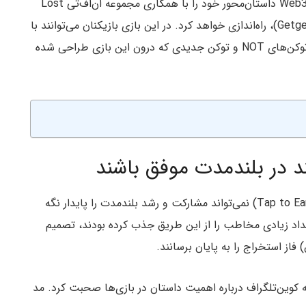
به گزارش میهن بلاکچین، نات کوین اعلام کرد که بازی Web3 داستان‌محور خود را با همکاری مجموعه ان‌اف‌تی Lost
Dogs و بازار مبتنی بر شبکه تون (TON) گت جمز (Getgems)، راه‌اندازی خواهد کرد. در این بازی بازیکنان می‌توانند با
شخصیت‌های NFT مجموعه Lost Dogs بازی کنند و توکن‌های NOT و توکن جدیدی که درون این بازی طراحی شده
ند در بلندمدت موفق باشند
توسعه‌دهندگان نات کوین معتقدند مدل تپ تو ارن (Tap to Earn) نمی‌تواند مشارکت و رشد بلندمدت را پایدار نگه
عداد زیادی مخاطب را از این طریق جذب کرده بودند، تصمیم
موعه Lost Dogs، در بیانیه‌ای به کوین‌تلگراف درباره اهمیت داستان در بازی‌ها صحبت کرد. مد