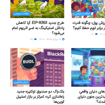
مقالات عمومی
مقالات عمومی
رزش پول؛ چگونه قدرت
طرح جدید EIP-8363: آیا کاهش
 برابر تورم حفظ کنیم؟
پاداش استیکینگ به ضرر اتریوم تمام
می‌شود؟
۱۰۱
۱۷ مرداد ۱۴۰۵ - ۱۶:۰۰
۲۵
مقالات عمومی
اخبار بلاکچین
های دنیای واقعیِ
بلک‌راک دو صندوق توکنیزه جدید
دترین جنون دنیای
راه‌اندازی کرد؛ تمرکز بر بازار استیبل
شدند؟
کوین‌ها