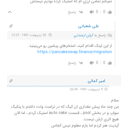
نمیکنم تمامی ارزی ام که استیک کرده بودیم نیستش
0
0
پاسخ
علی شعبانی
پاسخ به
آرش ارمندئی
20 اردیبهشت 1401 - 12:27
از این لینک اقدام کنید، استخرهای پیشین رو می‌بینید:
https://pancakeswap.finance/migration
0
0
پاسخ
امیر کمالی
9 اردیبهشت 1401 - 22:49
سلام
من چند ماه پیش مقداری ارز کیک که در تراست ولت داشتم با پنکیک
سواپ و در بخش pool ، قسمت auto cake استیک کردم ، اما الان
هیچ اثری ازش نیست.
آپدیت هم کردم اما بازم معلوم نیس کجاس.