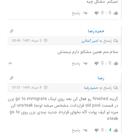
نمیکنم. مشکل چیه
0
0
پاسخ
حمیدرضا
پاسخ به
امیر کمالی
2 خرداد 1401 - 03:40
سلام منم همین مشکلو دارم نیستش
0
0
پاسخ
رضا
پاسخ به
حمیدرضا
8 خرداد 1401 - 07:57
گزینه finished رو فعال کن بعد روی لینک go to immigrate بزن
در قسمت old pool قراردادت مشخص میشه اونجا unsteak کن
میره تو کیف پولت اگه بخوای قرارداد جدید ببندی بزن روی go to
steak
0
4
پاسخ