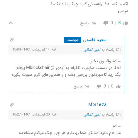
اگه ممکنه لطفا راهنمائی کنید چیکار باید بکنم؟
مرسی
3
0
پاسخ
سعید قاسمی
نویسنده
پاسخ به
امیر کمالی
14 اردیبهشت 1401 - 13:03
سلام وقتتون بخیر
لطفا در قسمت ساپورت تلگرام به آیدی @Mblockchain پیغام
بگذارید تا موردتون بررسی بشه و راهنمایی‌های لازم صورت بگیره
0
0
پاسخ
Morteza
پاسخ به
امیر کمالی
20 اردیبهشت 1401 - 10:27
سلام
من هم دقیقا مشکل شما رو دارم هر چی چک میکنم مشاهده