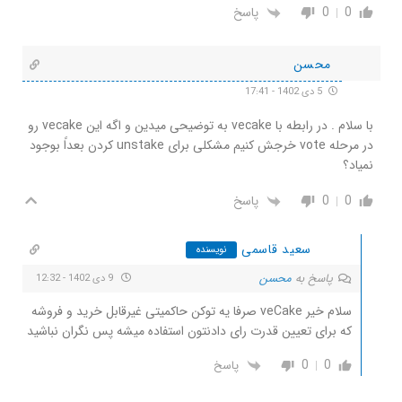
0
0
پاسخ
محسن
5 دی 1402 - 17:41
با سلام . در رابطه با vecake به توضیحی میدین و اگه این vecake رو
در مرحله vote خرجش کنیم مشکلی برای unstake کردن بعداً بوجود
نمیاد؟
0
0
پاسخ
سعید قاسمی
نویسنده
پاسخ به
محسن
9 دی 1402 - 12:32
سلام خیر veCake صرفا یه توکن حاکمیتی غیرقابل خرید و فروشه
که برای تعیین قدرت رای دادنتون استفاده میشه پس نگران نباشید
0
0
پاسخ