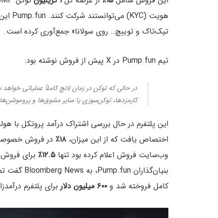
این فروش شامل
۱۵٪
از عرضه کل
۱ تریلیون
توکن PUMP به قیمت هر توکن
هویت (C
تیک‌تاک و توییچ… روی سولانا» جمع‌آوری کرده است.
تیم Pump.fun در X پیش از فروش نوشته بود:
در حالی که توکن در زمان لانچ کاملاً عملیاتی خواهد 
کارمزدها، توکن‌سوزی یا سایر مشوق‌ها و پروموشن‌ها
این پلتفرم در حال بررسی اشتراک درآمد پروتکل با ه
اختصاص یافت که از این میزان،
۱۸٪
در فروش خصوصی ب
وب‌سایت فروش اعلام کرده بود تنها
۱۲.۵٪
بنیان‌گذاران Pump.fun، به Bloomberg News گفت تمام
کامل فروخته شد و
۶۰۰ میلیون دلار
برای پلتفرم درآمدزا