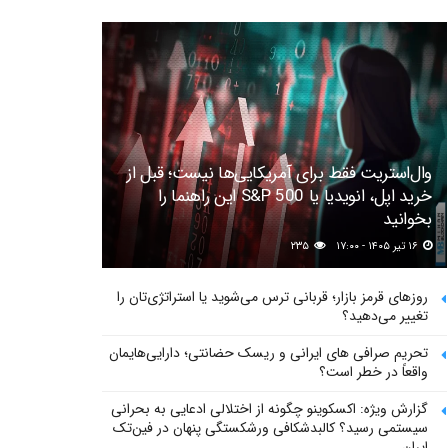
وال‌استریت فقط برای آمریکایی‌ها نیست؛ قبل از
خرید اپل، انویدیا یا S&P 500 این راهنما را
بخوانید
۱۶ تیر ۱۴۰۵ - ۱۷:۰۰
۲۳۵
روزهای قرمز بازار؛ قربانی ترس می‌شوید یا استراتژی‌تان را
تغییر می‌دهید؟
تحریم صرافی های ایرانی و ریسک حضانتی؛ دارایی‌هایمان
واقعاً در خطر است؟
گزارش ویژه: اکسکوینو چگونه از اختلالی ادعایی به بحرانی
سیستمی رسید؟ کالبدشکافی ورشکستگی پنهان در فین‌تک
ایران