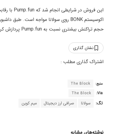
اکوسیستم BONK روی سولانا مواجه است. طبق داشبورد دون آنالیتیکس (Dune)، LetsBONK در
حجم تراکنش بیشتری نسبت به Pump.fun پردازش کرده است.
نشان گذاری
منبع:
The Block
The Block
Via:
تگ:
سولانا
صرافی ارز دیجیتال
میم کوین
نوشته‌های مشابه