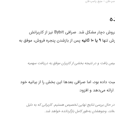
امپ فان – منبع: پامپ فان
Kraken تنها شریک Pump.fun نبود که در جریان این فروش دچار مشکل شد. صرافی Bybit نیز از کاربرانش
رش تنها
۹ یا ۱۰ ثانیه
پس از بازشدن پنجره فروش، موفق به
 فروش بیش‌ازحد تخصیص یافت و در نتیجه بخشی از کاربران موفق به دریافت سهمیه
اولیه پست Bybit این تاخیر را به Pump.fun نسبت داده بود، اما صرافی بعدها این بخش را از بیانیه خود
در حال بررسی نتایج نهایی تخصیص هستیم. کاربرانی که به دلیل