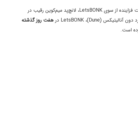
این فروش در شرایطی انجام شد که Pump.fun با رقابت فزاینده از سوی LetsBONK، لانچ‌پد میم‌کوین رقیب در
هفت روز گذشته