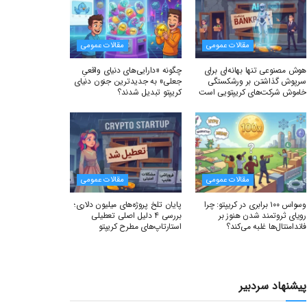
مقالات عمومی
مقالات عمومی
هوش مصنوعی تنها بهانه‌ای برای
چگونه «دارایی‌های دنیای واقعیِ
سرپوش گذاشتن بر ورشکستگی
جعلی» به جدیدترین جنون دنیای
خاموش شرکت‌های کریپتویی است
کریپتو تبدیل شدند؟
مقالات عمومی
مقالات عمومی
وسواس ۱۰۰ برابری در کریپتو: چرا
پایان تلخ پروژه‌های میلیون دلاری؛
رویای ثروتمند شدن هنوز بر
بررسی ۴ دلیل اصلی تعطیلی
فاندامنتال‌ها غلبه می‌کند؟
استارتاپ‌های مطرح کریپتو
پیشنهاد سردبیر