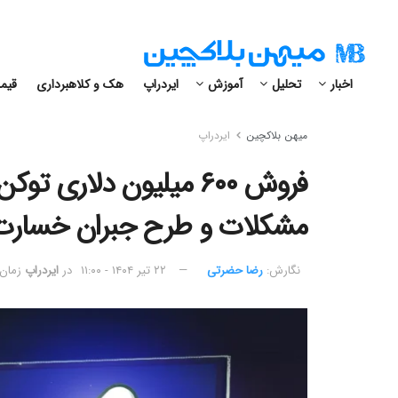
اخبار
تحلیل
آموزش
ایردراپ
هک و کلاهبرداری
قیمت
میهن بلاکچین
ایردراپ
مشکلات و طرح جبران خسارت 
نگارش:‌
رضا حضرتی
۲۲ تیر ۱۴۰۴ - ۱۱:۰۰
در
ایردراپ
زمان مط