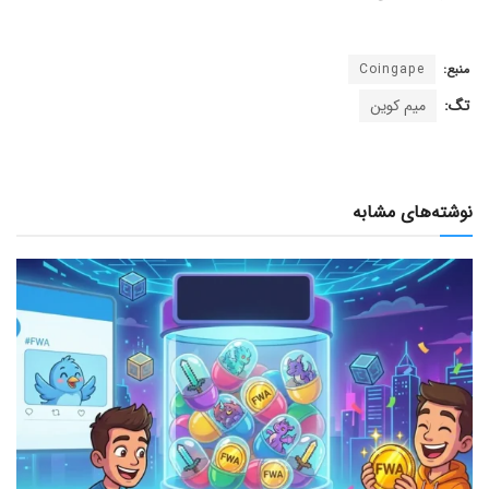
منبع:
Coingape
تگ:
میم کوین
نوشته‌های مشابه