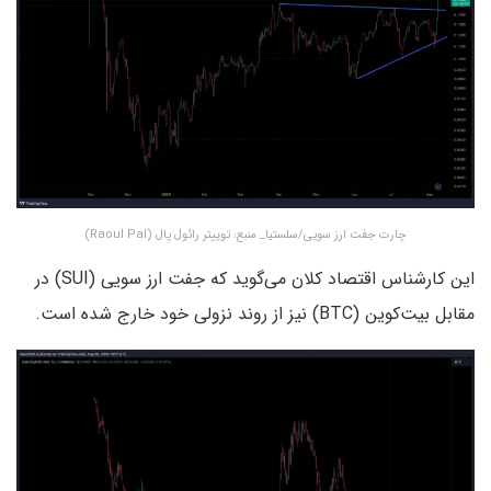
چارت جفت ارز سویی/سلستیا_ منبع: توییتر رائول پال (Raoul Pal)
این کارشناس اقتصاد کلان می‌گوید که جفت ارز سویی (SUI) در
مقابل بیت‌کوین (BTC) نیز از روند نزولی خود خارج شده است.