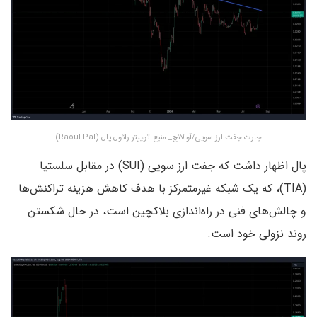
چارت جفت ارز سویی/آوالانچ_ منبع: توییتر رائول پال (Raoul Pal)
پال اظهار داشت که جفت ارز سویی (SUI) در مقابل سلستیا
(TIA)، که یک شبکه غیرمتمرکز با هدف کاهش هزینه‌ تراکنش‌ها
و چالش‌های فنی در راه‌اندازی بلاکچین است، در حال شکستن
روند نزولی خود است.