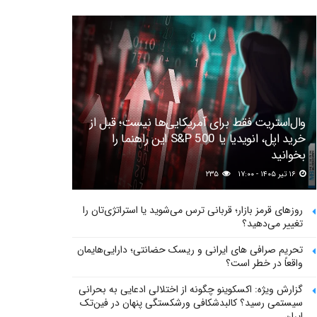
وال‌استریت فقط برای آمریکایی‌ها نیست؛ قبل از
خرید اپل، انویدیا یا S&P 500 این راهنما را
بخوانید
۱۶ تیر ۱۴۰۵ - ۱۷:۰۰
۲۳۵
روزهای قرمز بازار؛ قربانی ترس می‌شوید یا استراتژی‌تان را
تغییر می‌دهید؟
تحریم صرافی های ایرانی و ریسک حضانتی؛ دارایی‌هایمان
واقعاً در خطر است؟
گزارش ویژه: اکسکوینو چگونه از اختلالی ادعایی به بحرانی
سیستمی رسید؟ کالبدشکافی ورشکستگی پنهان در فین‌تک
ایران