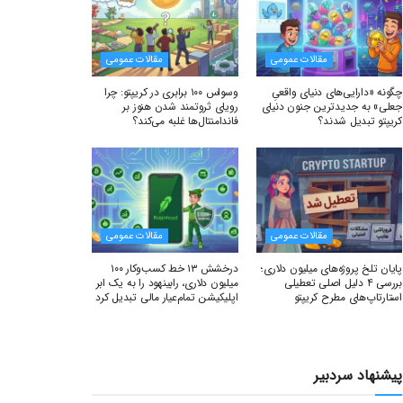
مقالات عمومی
مقالات عمومی
چگونه «دارایی‌های دنیای واقعیِ
وسواس ۱۰۰ برابری در کریپتو: چرا
جعلی» به جدیدترین جنون دنیای
رویای ثروتمند شدن هنوز بر
کریپتو تبدیل شدند؟
فاندامنتال‌ها غلبه می‌کند؟
مقالات عمومی
مقالات عمومی
پایان تلخ پروژه‌های میلیون دلاری؛
درخشش ۱۳ خط کسب‌وکار ۱۰۰
بررسی ۴ دلیل اصلی تعطیلی
میلیون دلاری، رابینهود را به یک ابر
استارتاپ‌های مطرح کریپتو
اپلیکیشن تمام‌عیار مالی تبدیل کرد
پیشنهاد سردبیر