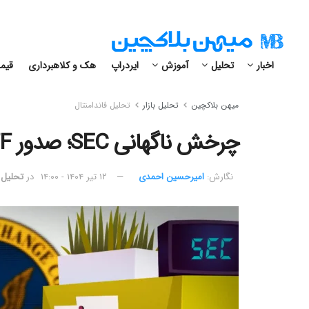
اخبار
تحلیل
آموزش
ایردراپ
هک و کلاهبرداری
قیمت
میهن بلاکچین
تحلیل بازار
تحلیل فاندامنتال
چرخش ناگهانی SEC؛ صدور ETF گری اسکیل فعلا متوقف شد!
نگارش:‌
امیرحسین احمدی
۱۲ تیر ۱۴۰۴ - ۱۴:۰۰
در
تحلیل ف