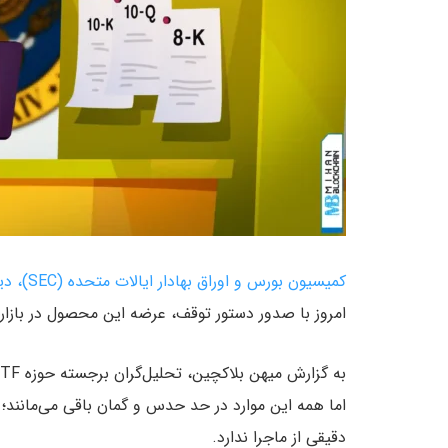
کمیسیون بورس و اوراق بهادار ایالات متحده (SEC)، دیروز ETF جدید شرکت گری اسکیل (Grayscale) را تأیید کرد
امروز با صدور دستور توقف، عرضه این محصول در بازار
دقیقی از ماجرا ندارد.