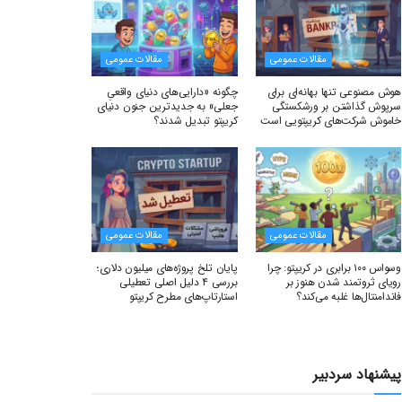
مقالات عمومی
مقالات عمومی
هوش مصنوعی تنها بهانه‌ای برای
چگونه «دارایی‌های دنیای واقعیِ
سرپوش گذاشتن بر ورشکستگی
جعلی» به جدیدترین جنون دنیای
خاموش شرکت‌های کریپتویی است
کریپتو تبدیل شدند؟
مقالات عمومی
مقالات عمومی
وسواس ۱۰۰ برابری در کریپتو: چرا
پایان تلخ پروژه‌های میلیون دلاری؛
رویای ثروتمند شدن هنوز بر
بررسی ۴ دلیل اصلی تعطیلی
فاندامنتال‌ها غلبه می‌کند؟
استارتاپ‌های مطرح کریپتو
پیشنهاد سردبیر