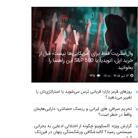
وال‌استریت فقط برای آمریکایی‌ها نیست؛ قبل از
خرید اپل، انویدیا یا S&P 500 این راهنما را
بخوانید
۱۶ تیر ۱۴۰۵ - ۱۷:۰۰
۲۳۵
روزهای قرمز بازار؛ قربانی ترس می‌شوید یا استراتژی‌تان را
تغییر می‌دهید؟
تحریم صرافی های ایرانی و ریسک حضانتی؛ دارایی‌هایمان
واقعاً در خطر است؟
گزارش ویژه: اکسکوینو چگونه از اختلالی ادعایی به بحرانی
سیستمی رسید؟ کالبدشکافی ورشکستگی پنهان در فین‌تک
ایران