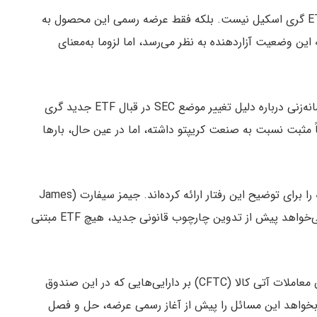
لازم به توضیح است که این اقدام، به‌معنای رد کامل ETF گری اسکیل نیست. بلکه فقط عرضه رسمی این محصول به
ین وضعیت آزاردهنده به نظر می‌رسد، اما لزوما به‌معنای
همان‌طور که قابل‌انتظار است، جامعه کریپتو در حال گمانه‌زنی درباره دلیل تغییر موضع SEC در قبال ETF جدید گری
 مثبت نسبت به صنعت کریپتو داشته، اما در عین حال، بارها
با این حال، تحلیل‌گران باتجربه حوزه ETF، چند فرضیه را برای توضیح این رفتار ارائه کرده‌اند. جیمز سیفارت (James
Seyffart)، تحلیل‌گر بلومبرگ، معتقد است که SEC نمی‌خواهد پیش از تدوین چارچوب قانونی جدید، هیچ ETF مبتنی
علاوه بر این، در مورد صلاحیت قانونی SEC و کمیسیون معاملات آتی کالا (CFTC) بر دارایی‌هایی که در این صندوق
ار دارند، هنوز ابهاماتی وجود دارد. ممکن است SEC بخواهد این مسائل را پیش از آغاز رسمی عرضه، حل‌ و فصل