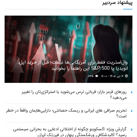
پیشنهاد سردبیر
وال‌استریت فقط برای آمریکایی‌ها نیست؛ قبل از خرید اپل،
انویدیا یا S&P 500 این راهنما را بخوانید
۱۶ تیر ۱۴۰۵ - ۱۷:۰۰
۲۳۵
روزهای قرمز بازار؛ قربانی ترس می‌شوید یا استراتژی‌تان را تغییر
می‌دهید؟
تحریم صرافی های ایرانی و ریسک حضانتی؛ دارایی‌هایمان واقعاً در خطر
است؟
گزارش ویژه: اکسکوینو چگونه از اختلالی ادعایی به بحرانی سیستمی
رسید؟ کالبدشکافی ورشکستگی پنهان در فین‌تک ایران