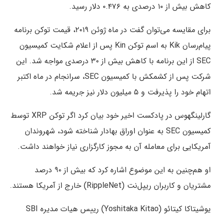
کاهش بیش از ۱۰ درصدی به ۰.۴۷۶ دلار رسید.
برای مقایسه می‌توان گفت در ماه ژوئن ۲۰۱۹، قیمت توکن برنامه
پیام‌رسان Kik به اسم توکن Kin پس از اعلام شکایت کمیسیون
SEC از این برنامه با کاهش بیش از ۳۰ درصدی مواجه شد. این
شرکت پس از کشمکش با کمیسیون SEC، سرانجام در ماه اکتبر
اتهام خود را پذیرفت و ۵ میلیون دلار نیز جریمه شد.
گارلینگهوس در پادکست اخیر خود بیان کرد اگر توکن XRP توسط
کمیسیون SEC به عنوان اوراق بهادار شناخته شود، شهروندان
آمریکایی برای معامله آن به مجوز کارگزاری نیاز خواهند داشت.
او هم‌چنین به این موضوع اشاره کرد که بیش از ۹۰ درصد
مشتریان و کاربران ریپل‌نت (RippleNet) خارج از آمریکا هستند.
یوشیتاکا کیتائو (Yoshitaka Kitao) رییس هیات مدیره SBI