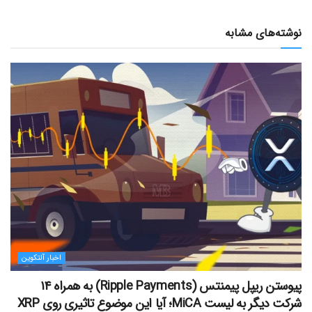
نوشته‌های مشابه
اخبار آلتکوین
پیوستن ریپل پیمنتس (Ripple Payments) به همراه ۱۴
شرکت دیگر به لیست MiCA؛ آیا این موضوع تاثیری روی XRP