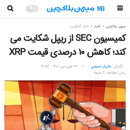
میهن بلاکچین
اخبار
اخبار آلتکوین
کمیسیون SEC از ریپل شکایت می
کند؛ کاهش ۱۰ درصدی قیمت XRP
نگارش:‌
مازیار نسیمی
۲۴ فروردین ۱۴۰۱ - ۱۷:۵۶
زمان مطالعه: ۲ دقیقه