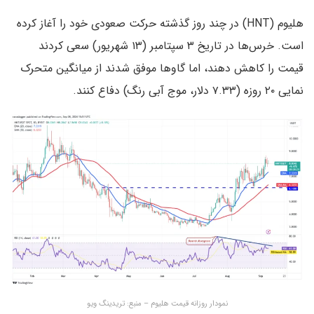
هلیوم (HNT) در چند روز گذشته حرکت صعودی خود را آغاز کرده
است. خرس‌ها در تاریخ ۳ سپتامبر (۱۳ شهریور) سعی کردند
قیمت را کاهش دهند، اما گاوها موفق شدند از میانگین متحرک
نمایی ۲۰ روزه (۷.۳۳ دلار، موج آبی رنگ) دفاع کنند.
نمودار روزانه قیمت هلیوم – منبع: تریدینگ ویو