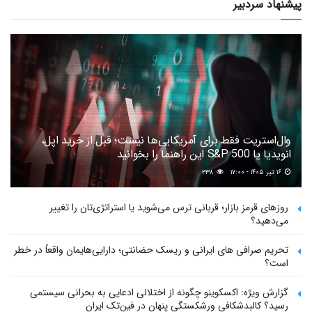
پیشنهاد سردبیر
وال‌استریت فقط برای آمریکایی‌ها نیست؛ قبل از خرید اپل،
انویدیا یا S&P 500 این راهنما را بخوانید
۱۶ تیر ۱۴۰۵ - ۱۷:۰۰
۲۳۸
روزهای قرمز بازار؛ قربانی ترس می‌شوید یا استراتژی‌تان را تغییر
می‌دهید؟
تحریم صرافی های ایرانی و ریسک حضانتی؛ دارایی‌هایمان واقعاً در خطر
است؟
گزارش ویژه: اکسکوینو چگونه از اختلالی ادعایی به بحرانی سیستمی
رسید؟ کالبدشکافی ورشکستگی پنهان در فین‌تک ایران