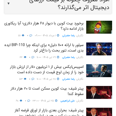
▼
دیجیتال اثر می‌گذارند؟
برخورد بیت کوین با دیوار ۶۸ هزار دلاری؛ آیا ریکاوری
بازار ادامه دارد؟
نگارش:‌
رضا حضرتی
۱ مرداد ۱۴۰۵ - ۰۹:۰۰
۰
۵۱
سیلور با ارائه «۱۱۰ دلیل» برای اینکه چرا BIP-110 ایده
بدی است، تنور بحث را داغ‌تر کرد
نگارش:‌
رضا حضرتی
۲۹ تیر ۱۴۰۵ - ۱۱:۰۰
۰
۳۲
اسپیس‌ایکس بیش از ۱ تریلیون دلار از ارزش بازار
خود را از زمان اوج قیمت از دست داده است
نگارش:‌
رضا حضرتی
۲۸ تیر ۱۴۰۵ - ۱۱:۰۰
۰
۵۳
پیتر شیف: بیت کوین ممکن است تا ۲۰ هزار دلار
سقوط کند!
نگارش:‌
علی ابراهیمی
۲۵ تیر ۱۴۰۵ - ۲۳:۰۰
۰
۶۸
پیتر شیف: بحران بعدی بازار از اوراق قرضه آغاز
می‌شود؛ بیت کوین هم در امان نخواهد بود