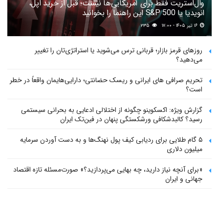
وال‌استریت فقط برای آمریکایی‌ها نیست؛ قبل از خرید اپل،
انویدیا یا S&P 500 این راهنما را بخوانید
۱۶ تیر ۱۴۰۵ - ۱۷:۰۰
۲۳۵
روزهای قرمز بازار؛ قربانی ترس می‌شوید یا استراتژی‌تان را تغییر
می‌دهید؟
تحریم صرافی های ایرانی و ریسک حضانتی؛ دارایی‌هایمان واقعاً در خطر
است؟
گزارش ویژه: اکسکوینو چگونه از اختلالی ادعایی به بحرانی سیستمی
رسید؟ کالبدشکافی ورشکستگی پنهان در فین‌تک ایران
۵ گام طلایی برای ردیابی کیف پول‌ نهنگ‌ها و به دست آوردن سرمایه
میلیون دلاری
«برای آنچه نیاز دارید، چه بهایی می‌پردازید؟» صورت‌مسئله تازه اقتصاد
جهانی و ایران