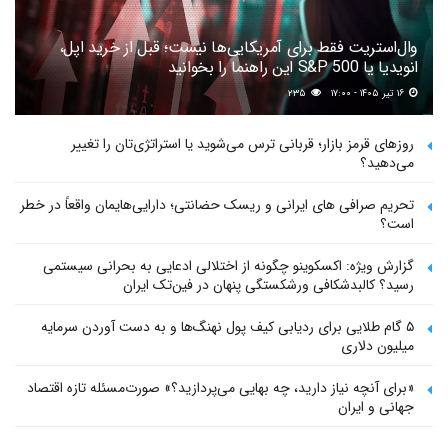
وال‌استریت فقط برای آمریکایی‌ها نیست؛ قبل از خرید اپل،
انویدیا یا S&P 500 این راهنما را بخوانید
۱۶ تیر ۱۴۰۵ - ۱۷:۰۰
۲۳۵
روزهای قرمز بازار؛ قربانی ترس می‌شوید یا استراتژی‌تان را تغییر
می‌دهید؟
تحریم صرافی های ایرانی و ریسک حضانتی؛ دارایی‌هایمان واقعاً در خطر
است؟
گزارش ویژه: اکسکوینو چگونه از اختلالی ادعایی به بحرانی سیستمی
رسید؟ کالبدشکافی ورشکستگی پنهان در فین‌تک ایران
۵ گام طلایی برای ردیابی کیف پول‌ نهنگ‌ها و به دست آوردن سرمایه
میلیون دلاری
«برای آنچه نیاز دارید، چه بهایی می‌پردازید؟» صورت‌مسئله تازه اقتصاد
جهانی و ایران