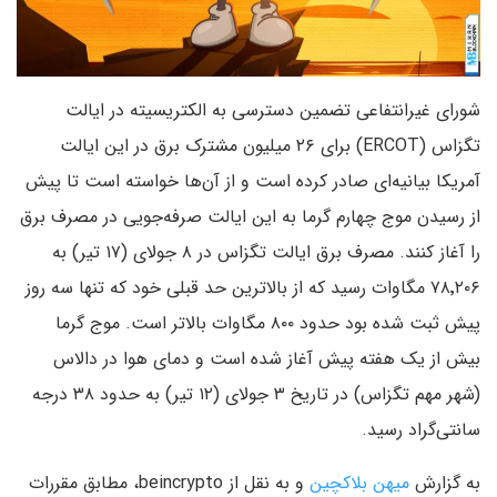
شورای غیرانتفاعی تضمین دسترسی به الکتریسیته در ایالت
تگزاس (ERCOT) برای ۲۶ میلیون مشترک برق در این ایالت
آمریکا بیانیه‌ای صادر کرده است و از آن‌ها خواسته است تا پیش
از رسیدن موج چهارم گرما به این ایالت صرفه‌جویی در مصرف برق
را آغاز کنند. مصرف برق ایالت تگزاس در ۸ جولای (۱۷ تیر) به
۷۸٬۲۰۶ مگاوات رسید که از بالاترین حد قبلی خود که تنها سه روز
پیش ثبت شده بود حدود ۸۰۰ مگاوات بالاتر است. موج گرما
بیش از یک هفته پیش آغاز شده است و دمای هوا در دالاس
(شهر مهم تگزاس) در تاریخ ۳ جولای (۱۲ تیر) به حدود ۳۸ درجه
سانتی‌گراد رسید.
به گزارش
میهن بلاکچین
و به نقل از beincrypto، مطابق مقررات