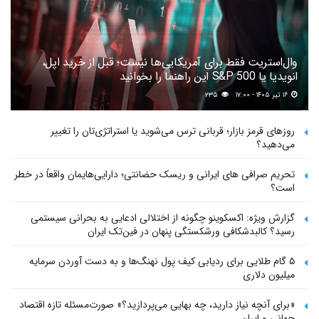
وال‌استریت فقط برای آمریکایی‌ها نیست؛ قبل از خرید اپل،
انویدیا یا S&P 500 این راهنما را بخوانید
۱۶ تیر ۱۴۰۵ - ۱۷:۰۰
۲۳۵
روزهای قرمز بازار؛ قربانی ترس می‌شوید یا استراتژی‌تان را تغییر
می‌دهید؟
تحریم صرافی های ایرانی و ریسک حضانتی؛ دارایی‌هایمان واقعاً در خطر
است؟
گزارش ویژه: اکسکوینو چگونه از اختلالی ادعایی به بحرانی سیستمی
رسید؟ کالبدشکافی ورشکستگی پنهان در فین‌تک ایران
۵ گام طلایی برای ردیابی کیف پول‌ نهنگ‌ها و به دست آوردن سرمایه
میلیون دلاری
«برای آنچه نیاز دارید، چه بهایی می‌پردازید؟» صورت‌مسئله تازه اقتصاد
جهانی و ایران