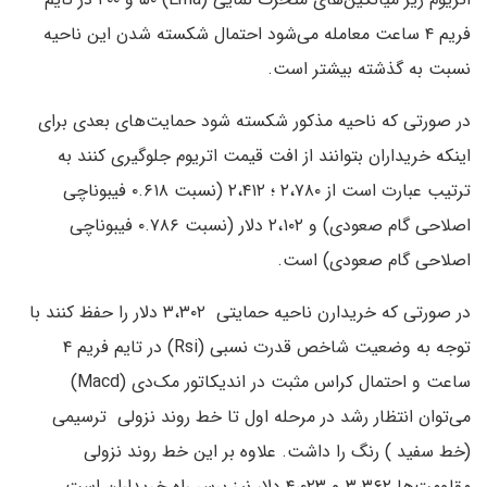
فریم ۴ ساعت معامله می‌شود احتمال شکسته شدن این ناحیه
نسبت به گذشته بیشتر است.
در صورتی که ناحیه مذکور شکسته شود حمایت‌های بعدی برای
اینکه خریداران بتوانند از افت قیمت اتریوم جلوگیری کنند به
ترتیب عبارت است از ۲،۷۸۰ ؛ ۲،۴۱۲ (نسبت ۰.۶۱۸ فیبوناچی
اصلاحی گام صعودی) و ۲،۱۰۲ دلار (نسبت ۰.۷۸۶ فیبوناچی
اصلاحی گام صعودی) است.
در صورتی که خریدارن ناحیه حمایتی ۳،۳۰۲ دلار را حفظ کنند با
توجه به وضعیت شاخص قدرت نسبی (Rsi) در تایم فریم ۴
ساعت و احتمال کراس مثبت در اندیکاتور مک‌دی (Macd)
می‌توان انتظار رشد در مرحله اول تا خط روند نزولی ترسیمی
(خط سفید ) رنگ را داشت. علاوه بر این خط روند نزولی
مقاومت‌ها ۳،۳۶۲ و ۴،۰۲۳ دلار نیز برسر راه خریداران است.