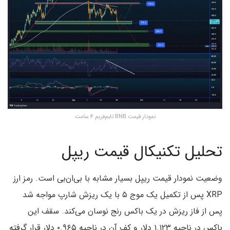
نمودار قیمت BNB تایم‌فریم ۴ ساعت
تحلیل تکنیکال قیمت ریپل
وضعیت نمودار قیمت ریپل بسیار مشابه با بی‌ان‌بی است. رمز ارز
XRP پس از تکمیل یک موج ۵ با یک ریزش شارپ مواجه شد
پس از فاز ریزش در یک باکس رنج نوسان می‌کند. سقف این
باکس در ناحیه ۱.۱۲۳ دلار و کف آن در ناحیه ۰.۹۶۵ دلار قرار گرفته