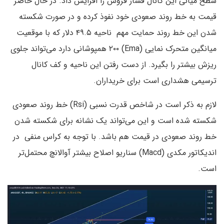
سطح میانی این کانال فشار فروش را افزایش داد. در حال حاضر
قیمت به خط روند صعودی خود نفوذ کرده و در صورت شکسته
شدن این خط روند حمایت مهم ناحیه ۴۹.۵ دلار که با موقعیت
میانگین متحرک نمایی (Ema) ۲۰۰ همپوشانی دارد می‌تواند جلوی
ریزش بیشتر را بگیرد. از دست رفتن این ناحیه و کف کانال
ترسیمی هشداری است برای خریداران.
لازم به ذکر است در شاخص قدرت نسبی (Rsi) خط روند صعودی
شکسته شده است و این می‌تواند یک نشانه برای شکسته شدن
خط روند صعودی در قیمت هم باشد. با توجه به کراس منفی در
اندیکاتور مکدی (Macd) سناریو اصلاح بیشتر آوالانچ محتمل‌تر
است.