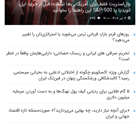
وال‌استریت فقط برای آمریکایی‌ها نیست؛ قبل از خرید اپل،
انویدیا یا S&P 500 این راهنما را بخوانید
۱۶ تیر ۱۴۰۵ - ۱۷:۰۰
۲۳۵
روزهای قرمز بازار؛ قربانی ترس می‌شوید یا استراتژی‌تان را تغییر
می‌دهید؟
تحریم صرافی های ایرانی و ریسک حضانتی؛ دارایی‌هایمان واقعاً در خطر
است؟
گزارش ویژه: اکسکوینو چگونه از اختلالی ادعایی به بحرانی سیستمی
رسید؟ کالبدشکافی ورشکستگی پنهان در فین‌تک ایران
۵ گام طلایی برای ردیابی کیف پول‌ نهنگ‌ها و به دست آوردن سرمایه
میلیون دلاری
«برای آنچه نیاز دارید، چه بهایی می‌پردازید؟» صورت‌مسئله تازه اقتصاد
جهانی و ایران