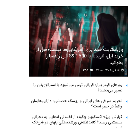
وال‌استریت فقط برای آمریکایی‌ها نیست؛ قبل از
خرید اپل، انویدیا یا S&P 500 این راهنما را
بخوانید
۱۶ تیر ۱۴۰۵ - ۱۷:۰۰
۲۳۵
روزهای قرمز بازار؛ قربانی ترس می‌شوید یا استراتژی‌تان را
تغییر می‌دهید؟
تحریم صرافی های ایرانی و ریسک حضانتی؛ دارایی‌هایمان
واقعاً در خطر است؟
گزارش ویژه: اکسکوینو چگونه از اختلالی ادعایی به بحرانی
سیستمی رسید؟ کالبدشکافی ورشکستگی پنهان در فین‌تک
ایران