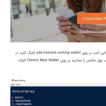
اگر می‌خواهید کیف پولی که از قبل ساخته بودید را بازیابی کنید بر روی pair/restore exiting wallet کلیک کنید در
غیر اینصورت اگر برای اولین بار است که می‌خواهید کیف پول جکس را بسازید بر روی Create New Wallet کلیک