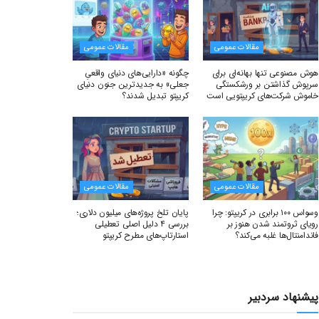
مقالات عمومی
مقالات عمومی
هوش مصنوعی تنها بهانه‌ای برای
چگونه «دارایی‌های دنیای واقعیِ
سرپوش گذاشتن بر ورشکستگی
جعلی» به جدیدترین جنون دنیای
خاموش شرکت‌های کریپتویی است
کریپتو تبدیل شدند؟
مقالات عمومی
مقالات عمومی
وسواس ۱۰۰ برابری در کریپتو: چرا
پایان تلخ پروژه‌های میلیون دلاری؛
رویای ثروتمند شدن هنوز بر
بررسی ۴ دلیل اصلی تعطیلی
فاندامنتال‌ها غلبه می‌کند؟
استارتاپ‌های مطرح کریپتو
پیشنهاد سردبیر