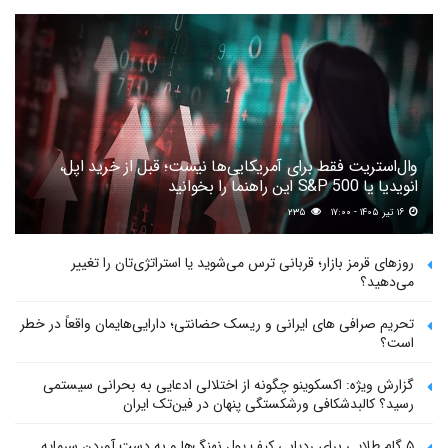
وال‌استریت فقط برای آمریکایی‌ها نیست؛ قبل از خرید اپل،
انویدیا یا S&P 500 این راهنما را بخوانید
۱۶ تیر ۱۴۰۵ - ۱۷:۰۰
۲۳۵
روزهای قرمز بازار؛ قربانی ترس می‌شوید یا استراتژی‌تان را تغییر
می‌دهید؟
تحریم صرافی های ایرانی و ریسک حضانتی؛ دارایی‌هایمان واقعاً در خطر
است؟
گزارش ویژه: اکسکوینو چگونه از اختلالی ادعایی به بحرانی سیستمی
رسید؟ کالبدشکافی ورشکستگی پنهان در فین‌تک ایران
۵ گام طلایی برای ردیابی کیف پول‌ نهنگ‌ها و به دست آوردن سرمایه