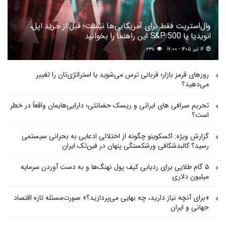
وال‌استریت فقط برای آمریکایی‌ها نیست؛ قبل از خرید اپل،
انویدیا یا S&P 500 این راهنما را بخوانید
۱۶ تیر ۱۴۰۵ - ۱۷:۰۰
۲۳۸
روزهای قرمز بازار؛ قربانی ترس می‌شوید یا استراتژی‌تان را تغییر
می‌دهید؟
تحریم صرافی های ایرانی و ریسک حضانتی؛ دارایی‌هایمان واقعاً در خطر
است؟
گزارش ویژه: اکسکوینو چگونه از اختلالی ادعایی به بحرانی سیستمی
رسید؟ کالبدشکافی ورشکستگی پنهان در فین‌تک ایران
۵ گام طلایی برای ردیابی کیف پول‌ نهنگ‌ها و به دست آوردن سرمایه
میلیون دلاری
«برای آنچه نیاز دارید، چه بهایی می‌پردازید؟» صورت‌مسئله تازه اقتصاد
جهانی و ایران