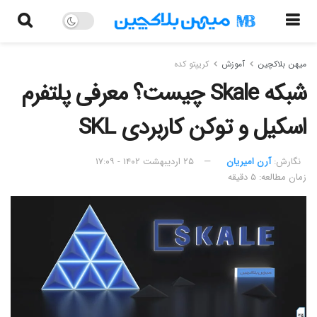
میهن بلاکچین
آموزش
کریپتو کده
شبکه Skale چیست؟ معرفی پلتفرم
اسکیل و توکن کاربردی SKL
نگارش:‌
آرن امیریان
۲۵ اردیبهشت ۱۴۰۲ - ۱۷:۰۹
زمان مطالعه: ۵ دقیقه