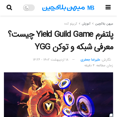
میهن بلاکچین
آموزش
کریپتو کده
پلتفرم Yield Guild Game چیست؟
معرفی شبکه و توکن YGG
نگارش:‌
علیرضا جعفری
۱۸ اردیبهشت ۱۴۰۲ - ۱۴:۲۶
زمان مطالعه: ۴ دقیقه