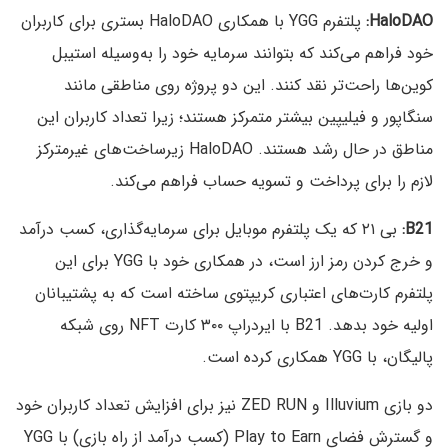
HaloDAO:
پلتفرم YGG با همکاری HaloDAO بستری برای کاربران
خود فراهم می‌کند که بتوانند سرمایه خود را به‌وسیله استیبل
کوین‌ها راحت‌تر نقد کنند. این دو پروژه روی مناطقی مانند
سنگاپور و فیلیپین بیشتر متمرکز هستند؛ زیرا تعداد کاربران این
مناطق در حال رشد هستند. HaloDAO زیرساخت‌های غیرمترکز
لازم را برای پرداخت و تسویه حساب فراهم می‌کند.
B21:
بی ۲۱ که یک پلتفرم موبایل برای سرمایه‌گذاری، کسب درآمد
و خرج کردن رمز ارز است، در همکاری خود با YGG برای این
پلتفرم کارت‌های اعتباری کریپتوی ساخته است که به پشتیبانان
اولیه خود بدهد. B21 با ایردراپ ۳۰۰ کارت NFT روی شبکه
پالیگان، با YGG همکاری کرده است.
دو بازی Illuvium و ZED RUN نیز برای افزایش تعداد کاربران خود
و گسترش فضای Play to Earn (کسب درآمد از راه بازی) با YGG