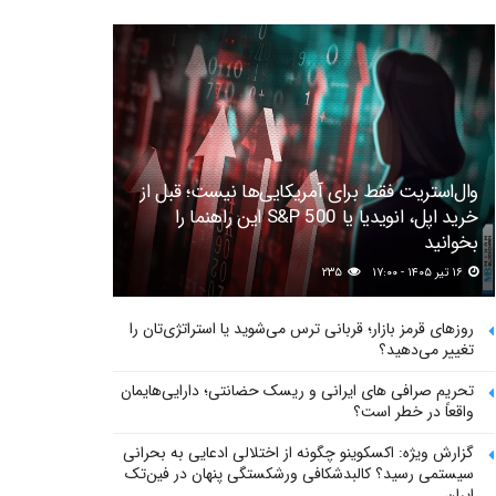
وال‌استریت فقط برای آمریکایی‌ها نیست؛ قبل از
خرید اپل، انویدیا یا S&P 500 این راهنما را
بخوانید
۱۶ تیر ۱۴۰۵ - ۱۷:۰۰
۲۳۵
روزهای قرمز بازار؛ قربانی ترس می‌شوید یا استراتژی‌تان را
تغییر می‌دهید؟
تحریم صرافی های ایرانی و ریسک حضانتی؛ دارایی‌هایمان
واقعاً در خطر است؟
گزارش ویژه: اکسکوینو چگونه از اختلالی ادعایی به بحرانی
سیستمی رسید؟ کالبدشکافی ورشکستگی پنهان در فین‌تک
ایران