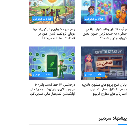
مقالات عمومی
مقالات عمومی
چگونه «دارایی‌های دنیای واقعیِ
وسواس ۱۰۰ برابری در کریپتو: چرا
جعلی» به جدیدترین جنون دنیای
رویای ثروتمند شدن هنوز بر
کریپتو تبدیل شدند؟
فاندامنتال‌ها غلبه می‌کند؟
مقالات عمومی
مقالات عمومی
پایان تلخ پروژه‌های میلیون دلاری؛
درخشش ۱۳ خط کسب‌وکار ۱۰۰
بررسی ۴ دلیل اصلی تعطیلی
میلیون دلاری، رابینهود را به یک ابر
استارتاپ‌های مطرح کریپتو
اپلیکیشن تمام‌عیار مالی تبدیل کرد
پیشنهاد سردبیر