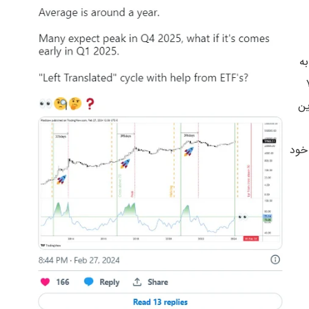
Nunya )، نیز به
ت کوین از ۷۰
ین
صعودی خود