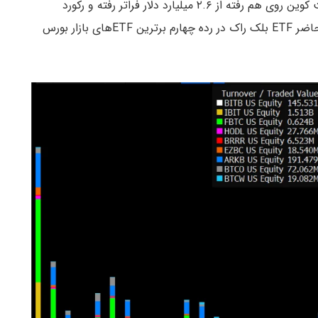
آمریکا باقی مانده، حجم معاملات ETFهای اسپات بیت کوین روی هم رفته از ۲.۶ میلیارد دلار فراتر رفته و رکورد
جدیدی را به ثبت رسانده است. علاوه بر این، در حال حاضر ETF بلک راک در رده چهارم برترین ETFهای بازار بورس