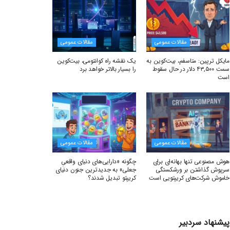
مقالات عمومی
مقالات عمومی
مایکل ترپین: متاسفم، بیت‌کوین به
یک نقشه راه کوانتومی، بیت‌کوین
سمت ۴۳,۵۰۰ دلار در حال سقوط
را بسیار بالاتر خواهد برد
است
مقالات عمومی
مقالات عمومی
هوش مصنوعی تنها بهانه‌ای برای
چگونه «دارایی‌های دنیای واقعیِ
سرپوش گذاشتن بر ورشکستگی
جعلی» به جدیدترین جنون دنیای
خاموش شرکت‌های کریپتویی است
کریپتو تبدیل شدند؟
پیشنهاد سردبیر