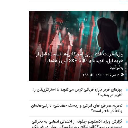
وال‌استریت فقط برای آمریکایی‌ها نیست؛ قبل از
خرید اپل، انویدیا یا S&P 500 این راهنما را
بخوانید
۱۶ تیر ۱۴۰۵ - ۱۷:۰۰
۲۳۸
روزهای قرمز بازار؛ قربانی ترس می‌شوید یا استراتژی‌تان را
تغییر می‌دهید؟
تحریم صرافی های ایرانی و ریسک حضانتی؛ دارایی‌هایمان
واقعاً در خطر است؟
گزارش ویژه: اکسکوینو چگونه از اختلالی ادعایی به بحرانی
سیستمی رسید؟ کالبدشکافی ورشکستگی پنهان در فین‌تک