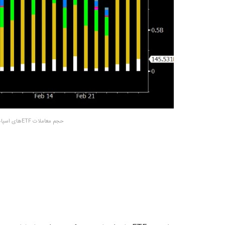
حجم معاملات ETFهای اسپات بیت کوین – منبع: Eric Balchunas/X