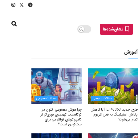
نشان‌شده‌ها
آموزش
مقالات عمومی
مقالات عمومی
طرح جدید EIP-8363: آیا کاهش
چرا هوش مصنوعی اکنون در
پاداش استیکینگ به ضرر اتریوم
کوتاه‌مدت تهدیدی فوری‌تر از
تمام می‌شود؟
کامپیوترهای کوانتومی برای
بیت‌کوین است؟