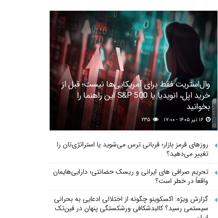
وال‌استریت فقط برای آمریکایی‌ها نیست؛ قبل از
خرید اپل، انویدیا یا S&P 500 این راهنما را
بخوانید
۱۶ تیر ۱۴۰۵ - ۱۷:۰۰
۲۳۵
روزهای قرمز بازار؛ قربانی ترس می‌شوید یا استراتژی‌تان را
تغییر می‌دهید؟
تحریم صرافی های ایرانی و ریسک حضانتی؛ دارایی‌هایمان
واقعاً در خطر است؟
گزارش ویژه: اکسکوینو چگونه از اختلالی ادعایی به بحرانی
سیستمی رسید؟ کالبدشکافی ورشکستگی پنهان در فین‌تک
ایران