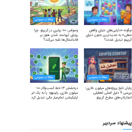
مقالات عمومی
مقالات عمومی
چگونه «دارایی‌های دنیای واقعیِ
وسواس ۱۰۰ برابری در کریپتو: چرا
جعلی» به جدیدترین جنون دنیای
رویای ثروتمند شدن هنوز بر
کریپتو تبدیل شدند؟
فاندامنتال‌ها غلبه می‌کند؟
مقالات عمومی
مقالات عمومی
پایان تلخ پروژه‌های میلیون دلاری؛
درخشش ۱۳ خط کسب‌وکار ۱۰۰
بررسی ۴ دلیل اصلی تعطیلی
میلیون دلاری، رابینهود را به یک ابر
استارتاپ‌های مطرح کریپتو
اپلیکیشن تمام‌عیار مالی تبدیل کرد
پیشنهاد سردبیر