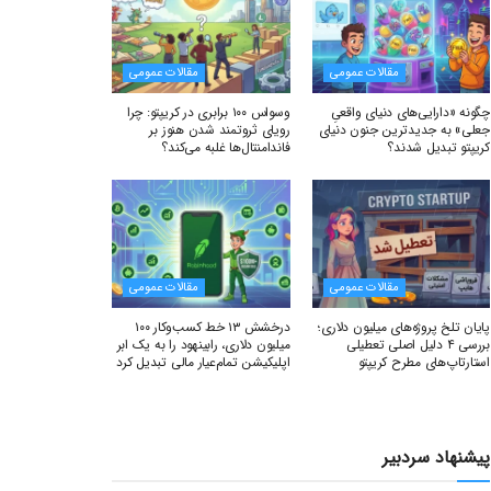
مقالات عمومی
مقالات عمومی
چگونه «دارایی‌های دنیای واقعیِ
وسواس ۱۰۰ برابری در کریپتو: چرا
جعلی» به جدیدترین جنون دنیای
رویای ثروتمند شدن هنوز بر
کریپتو تبدیل شدند؟
فاندامنتال‌ها غلبه می‌کند؟
مقالات عمومی
مقالات عمومی
پایان تلخ پروژه‌های میلیون دلاری؛
درخشش ۱۳ خط کسب‌وکار ۱۰۰
بررسی ۴ دلیل اصلی تعطیلی
میلیون دلاری، رابینهود را به یک ابر
استارتاپ‌های مطرح کریپتو
اپلیکیشن تمام‌عیار مالی تبدیل کرد
پیشنهاد سردبیر