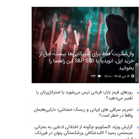
وال‌استریت فقط برای آمریکایی‌ها نیست؛ قبل از
خرید اپل، انویدیا یا S&P 500 این راهنما را
بخوانید
۱۶ تیر ۱۴۰۵ - ۱۷:۰۰
۲۳۲
روزهای قرمز بازار؛ قربانی ترس می‌شوید یا استراتژی‌تان را
تغییر می‌دهید؟
تحریم صرافی های ایرانی و ریسک حضانتی؛ دارایی‌هایمان
واقعاً در خطر است؟
گزارش ویژه: اکسکوینو چگونه از اختلالی ادعایی به بحرانی
سیستمی رسید؟ کالبدشکافی ورشکستگی پنهان در فین‌تک
ایران