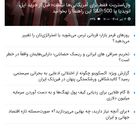
وال‌استریت فقط برای آمریکایی‌ها نیست؛ قبل از خرید اپل،
انویدیا یا S&P 500 این راهنما را بخوانید
۱۶ تیر ۱۴۰۵ - ۱۷:۰۰
۲۳۵
روزهای قرمز بازار؛ قربانی ترس می‌شوید یا استراتژی‌تان را تغییر
می‌دهید؟
تحریم صرافی های ایرانی و ریسک حضانتی؛ دارایی‌هایمان واقعاً در خطر
است؟
گزارش ویژه: اکسکوینو چگونه از اختلالی ادعایی به بحرانی سیستمی
رسید؟ کالبدشکافی ورشکستگی پنهان در فین‌تک ایران
۵ گام طلایی برای ردیابی کیف پول‌ نهنگ‌ها و به دست آوردن سرمایه
میلیون دلاری
«برای آنچه نیاز دارید، چه بهایی می‌پردازید؟» صورت‌مسئله تازه اقتصاد
جهانی و ایران