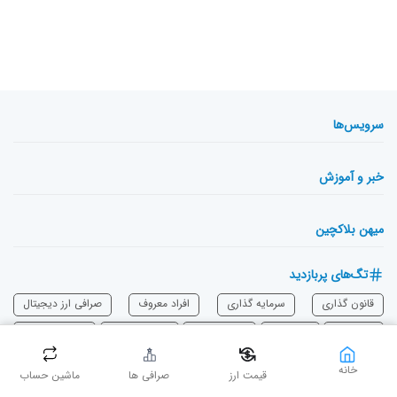
سرویس‌ها
خبر و آموزش
میهن بلاکچین
تگ‌های پربازدید
قانون گذاری
سرمایه‌ گذاری
افراد معروف
صرافی ارز دیجیتال
دوج‌کوین
بیت‌کوین
استیبل کوین
رمزارز در ایران
پیش بینی بازار
تکنولوژی بلاک چین
اتریوم
‌کاردانو
شیبا
هک و کلاهبرداری
خانه
قیمت ارز
صرافی ها
ماشین حساب