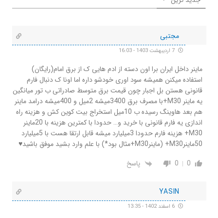
جدید ترین
مجتبی
7 اردیبهشت 1403 - 16:03
ماینر داخل ایران برا اون دسته از ادم هایی ک از برق امام(رایگان)
استفاده میکنن همیشه سود اوری خودشو داره اما اونا ک دنبال فارم
قانونی هستن بل اجبار چون قیمت برق متوسط صادراتی ب تور میانگین
یه ماینر M30+با مصرف برق 3400میشه 2میل و 400میشه درامد ماینر
هم بعد هاوینگ رسیده ب 10میل استخراج بیت کوین کش و هزینه راه
اندازی یه فارم قانونی با خرید و… حدودا با کمترین هزینه با 20ماینر
M30+ هزینه فارم حدودا 3میلیارد میشه قابل ارتقا هست با 5میلیارد
50ماینرM30+ (ماینرM30+مثال بود*) با علم وارد بشید موفق باشید♥️
0
0
پاسخ
YASIN
6 اسفند 1402 - 13:35