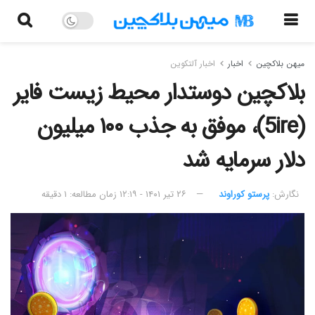
میهن بلاکچین
اخبار
اخبار آلتکوین
بلاکچین دوستدار محیط زیست فایر
(5ire)، موفق به جذب ۱۰۰ میلیون
دلار سرمایه شد
نگارش:‌
پرستو کوراوند
۲۶ تیر ۱۴۰۱ - ۱۲:۱۹
زمان مطالعه: ۱ دقیقه