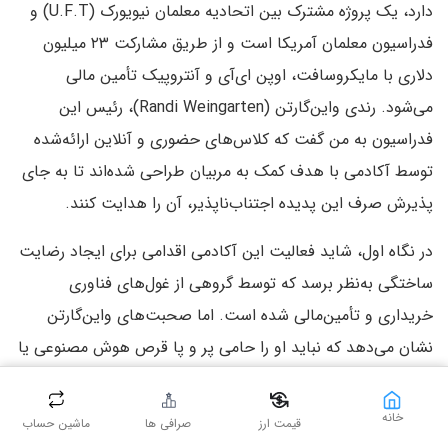
دارد، یک پروژه‌ مشترک بین اتحادیه معلمان نیویورک (U.F.T) و
فدراسیون معلمان آمریکا است و از طریق مشارکت ۲۳ میلیون
دلاری با مایکروسافت، اوپن ای‌آی و آنتروپیک تأمین مالی
می‌شود. رندی واین‌گارتن (Randi Weingarten)، رئیس این
فدراسیون به من گفت که کلاس‌های حضوری و آنلاین ارائه‌شده
توسط آکادمی با هدف کمک به مربیان طراحی شده‌اند تا به جای
پذیرش صرف این پدیده اجتناب‌ناپذیر، آن را هدایت کنند.
در نگاه اول، شاید فعالیت این آکادمی اقدامی برای ایجاد رضایت
ساختگی به‌نظر برسد که توسط گروهی از غول‌های فناوری
خریداری و تأمین‌مالی شده است. اما صحبت‌های واین‌گارتن
نشان می‌دهد که نباید او را حامی پر و پا قرص هوش مصنوعی یا
کروم‌بوک‌های همیشه حاضر در کلاس درس بدانیم‌. خانم گارتن
می‌گوید:
خانه
قیمت ارز
صرافی ها
ماشین حساب