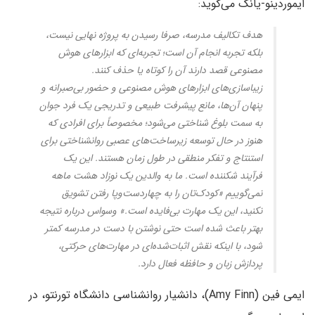
ایموردینو-یانگ می‌گوید:
هدف تکالیف مدرسه، صرفا رسیدن به پروژه‌ نهایی نیست،
بلکه تجربه‌ انجام آن است؛ تجربه‌ای که ابزارهای هوش
مصنوعی قصد دارند آن را کوتاه یا حذف کنند.
زیبا‌سازی‌های ابزارهای هوش مصنوعی و حضور بی‌صبرانه و
پنهان آن‌ها، مانع پیشرفت طبیعی و تدریجی یک فرد جوان
به سمت بلوغ شناختی می‌شود؛ مخصوصاً برای افرادی که
هنوز در حال توسعه زیرساخت‌های عصبی روانشناختی برای
استنتاج و تفکر منطقی در طول زمان هستند. این یک
فرآیند شکننده است. ما به والدین یک نوزاد هشت ماهه
نمی‌گوییم «کودک‌تان را به چهاردست‌وپا رفتن تشویق
نکنید، این یک مهارت بی‌فایده است.» وسواس درباره نتیجه
بهتر باعث شده است حتی نوشتن با دست در مدرسه کمتر
شود، با اینکه نقش اثبات‌شده‌ای در مهارت‌های حرکتی،
پردازش زبان و حافظه فعال دارد.
ایمی فین (Amy Finn)، دانشیار روانشناسی دانشگاه تورنتو، در