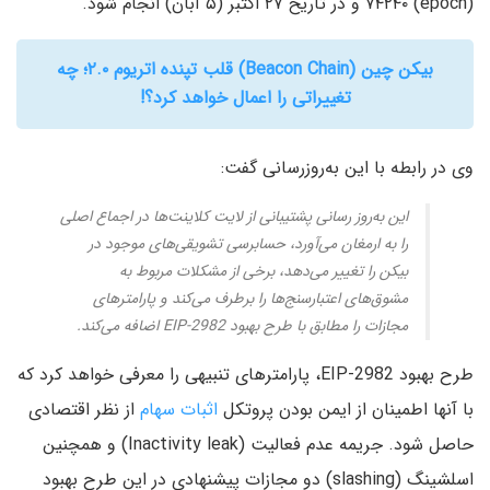
(epoch) ۷۴۲۴۰ و در تاریخ ۲۷ اکتبر (۵ آبان) انجام شود.
بیکن چین (Beacon Chain) قلب تپنده اتریوم ۲.۰؛ چه
تغییراتی را اعمال خواهد کرد؟!
وی در رابطه با این به‌روزرسانی گفت:
این به‌روز رسانی پشتیبانی از لایت کلاینت‌ها در اجماع اصلی
را به ارمغان می‌آورد، حسابرسی تشویقی‌های موجود در
بیکن را تغییر می‌دهد، برخی از مشکلات مربوط به
مشوق‌های اعتبارسنج‌ها را برطرف می‌کند و پارامترهای
مجازات را مطابق با طرح بهبود EIP-2982 اضافه می‌کند.
طرح بهبود EIP-2982، پارامترهای تنبیهی را معرفی خواهد کرد که
با آنها اطمینان از ایمن بودن پروتکل
اثبات سهام
از نظر اقتصادی
حاصل شود. جریمه عدم فعالیت (Inactivity leak) و همچنین
اسلشینگ (slashing) دو مجازات پیشنهادی در این طرح بهبود