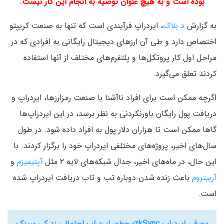
بوده است و به هیچ عنوان توصیه به انجام این کار نیست.
به گزارش
د بلاک
، ایردراپ فرآیندی است که تنها به صنعت کریپتو
اختصاص دارد و طی آن ارزهای دیجیتال رایگانی به افرادی که در
مراحل اول کار پروتکل‌ها و پلتفرم‌های مختلف از آنها استفاده
کردند تعلق می‌گیرد.
اگرچه ممکن است برای افراد ناآشنا با صنعت رمزارزها، ایردراپ و
دریافت پول رایگان باورنکردنی به نظر برسد، در این ایردراپ‌ها
گاها ممکن است تا هزاران دلار پول به افراد داده شود. در طول
سال‌های اخیر، پروژه‌های مختلفی ایردراپ خود را برگزار کردند. با
این حال، در ماه‌های اخیر، جدال شبکه‌های لایه ۲ مثل
آپتیمیزم
و
آربیتروم
باعث زنده شدن دوباره تب و تاب دریافت ایردراپ شده
است.
معرفی ایردراپ zkSync؛ چطور ایردراپ احتمالی زد کی سینک