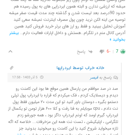
میشه که ارزشی ندارن و البته همون ایردراپی های به پول رسیده هم
حدود 90درصد بعد لیست شدن و گذشته چند مدت قیمت صفر میشه
توصیه من اینه اثلن نرید چون پول مصرف اینترنت نمیشه سعی کنید
آموزش تحلیل ببینید و فقط رو ارز های برتر خرید فروش کنید همین
آدرس کانال منم در تلگرام…هستش و داخل اپارات فعالیت دارم
…
بیشتر
بخوانید »
7
-6
پاسخ
خانه خراب توسط ایردراپها
پاسخ به
قیصر
5 آذر 1403 - 17:58
صد در صد موافقم من پارسال همین موقع ها بود این کامنت رو
دیدم و دیسلایک کردم ، فک میکردم که قراره با ایردراپ پول تپلی
دستمو بگیره ، دوستان باور کنید تو این مدت ۲۰ میلیون فقط پول
نت دادم ، cpu موبایلم به فنا رفت و کلا ۶۰۰ هزار تومن تو یکسال از
ایردراپ گیرم اومد که اونم ایردراپ داگز بود ، همه جورشو زدم
تلگرامی ، اپلیکیشن ، تست نت همه این مزخرفات…. خلاصه که اگه
تازه میخواید شروع کنید یا این کامنت رو میخونید بدونید جز