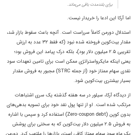
برای بلندمدت باقی می‌ماند.
اما آرکا این ادعا را خریدار نیست.
استدلال دورمن کاملاً سرراست است. آنچه باعث سقوط بازار شد،
مقدار بیت‌کوین فروخته شده نبود (که فقط ۳۲ عدد به ارزش
تقریبی ۲.۵ میلیون دلار بود)، بلکه درک پیامد این فروش بود؛
یعنی اینکه مایکرواستراتژی ممکن است برای تامین تعهدات سود
نقدی سهام ممتاز خود (از جمله STRC) مجبور به فروش مقدار
بسیار بیشتری بیت‌کوین شود.
از دیدگاه آرکا، سیلور در سه هفته گذشته یک سری اشتباهات
مرتکب شده است. او از تنها پول نقد خود برای تسویه بدهی‌های
بدون کوپن (Zero-coupon debt) استفاده کرد و سپس با اشاره
به فروش ۲.۵ میلیون دلار بیت‌کوین که به سختی برای پوشش
یک ماه سود سهام ممتاز کافی است، بازارها را ملتهب کرد. دورمن