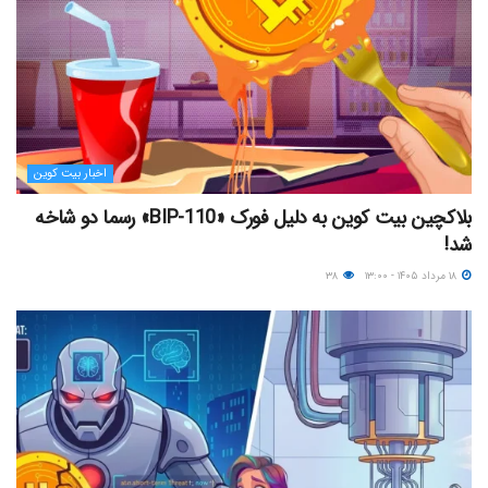
اخبار بیت کوین
بلاکچین بیت کوین به دلیل فورک «BIP-110» رسما دو شاخه
شد!
۱۸ مرداد ۱۴۰۵ - ۱۳:۰۰
۳۸