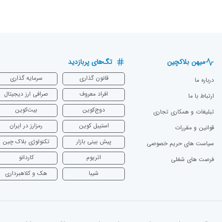
میهن بلاکچین
تگ‌های پربازدید
قانون گذاری
سرمایه‌ گذاری
درباره ما
افراد معروف
صرافی ارز دیجیتال
ارتباط با ما
دوج‌کوین
بیت‌کوین
تبلیغات و همکاری تجاری
استیبل کوین
رمزارز در ایران
قوانین و مقررات
پیش بینی بازار
تکنولوژی بلاک چین
سیاست های حریم خصوصی
اتریوم
‌کاردانو
فرصت های شغلی
شیبا
هک و کلاهبرداری