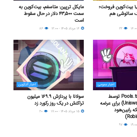
استراتژی ۱٬۶۳۸ بیت‌کوین فروخت؛
مایکل ترپین: متاسفم، بیت‌کوین به
ک ساتوشی هم
سمت ۴۳,۵۰۰ دلار در حال سقوط
است
۲۲
۱۶ مرداد ۱۴۰۵ - ۱۲:۰۰
۸۶
اخبار عمومی
اخبار آلتکوین
راه‌اندازی Pools.trade توسط
سولانا با پردازش ۱۶۹.۹ میلیون
یونی‌سواپ (Uniswap) برای عرضه
تراکنش در یک روز رکورد زد
ه رابین‌هود
۱۵ مرداد ۱۴۰۵ - ۱۷:۰۰
۲۰
۹۷