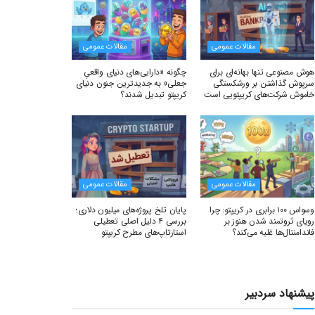
مقالات عمومی
مقالات عمومی
هوش مصنوعی تنها بهانه‌ای برای
چگونه «دارایی‌های دنیای واقعیِ
سرپوش گذاشتن بر ورشکستگی
جعلی» به جدیدترین جنون دنیای
خاموش شرکت‌های کریپتویی است
کریپتو تبدیل شدند؟
مقالات عمومی
مقالات عمومی
وسواس ۱۰۰ برابری در کریپتو: چرا
پایان تلخ پروژه‌های میلیون دلاری؛
رویای ثروتمند شدن هنوز بر
بررسی ۴ دلیل اصلی تعطیلی
فاندامنتال‌ها غلبه می‌کند؟
استارتاپ‌های مطرح کریپتو
پیشنهاد سردبیر