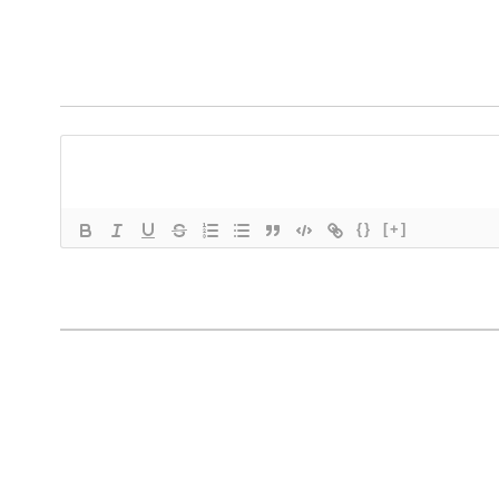
{}
[+]