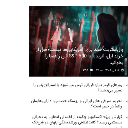
وال‌استریت فقط برای آمریکایی‌ها نیست؛ قبل از
خرید اپل، انویدیا یا S&P 500 این راهنما را
بخوانید
۱۶ تیر ۱۴۰۵ - ۱۷:۰۰
۲۳۵
روزهای قرمز بازار؛ قربانی ترس می‌شوید یا استراتژی‌تان را
تغییر می‌دهید؟
تحریم صرافی های ایرانی و ریسک حضانتی؛ دارایی‌هایمان
واقعاً در خطر است؟
گزارش ویژه: اکسکوینو چگونه از اختلالی ادعایی به بحرانی
سیستمی رسید؟ کالبدشکافی ورشکستگی پنهان در فین‌تک
ایران