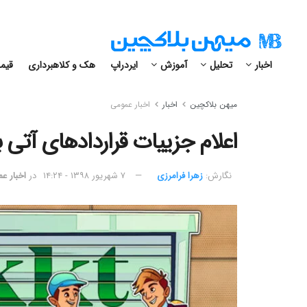
اخبار
تحلیل
آموزش
ایردراپ
هک و کلاهبرداری
قیمت
میهن بلاکچین
اخبار
اخبار عمومی
اعلام جزییات قراردادهای آتی بکت (Bakkt) و تاری
نگارش:‌
زهرا فرامرزی
۷ شهریور ۱۳۹۸ - ۱۴:۲۴
در
اخبار ع