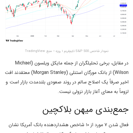
نمودار شاخص S&P 500 تایم‌فریم ۱ روزه – منبع: TradingView
در مقابل، برخی تحلیلگران از جمله مایکل ویلسون (Michael
Wilson) از بانک مورگان استنلی (Morgan Stanley) معتقدند افت
اخیر صرفاً یک اصلاح سالم در روند صعودی بلندمدت بازار است و
لزوماً به معنای آغاز بازار نزولی نیست.
جمع‌بندی میهن بلاکچین
فعال شدن ۷ مورد از ۱۰ شاخص هشداردهنده بانک آمریکا نشان